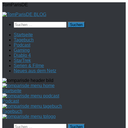
Zum
TomParisDE
Inhalt
springen
Suchen
nach:
Startseite
Tagebuch
Podcast
Gaming
Diablo 4
StarTrek
Serien & Filme
Neues aus dem Netz
Startseite
Podcast
Tagebuch
Suchen