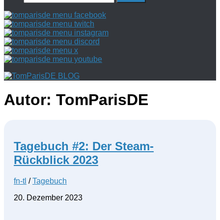
nach:
Autor:
TomParisDE
Tagebuch #2: Der Steam-
Rückblick 2023
fn-tl
/
Tagebuch
20. Dezember 2023