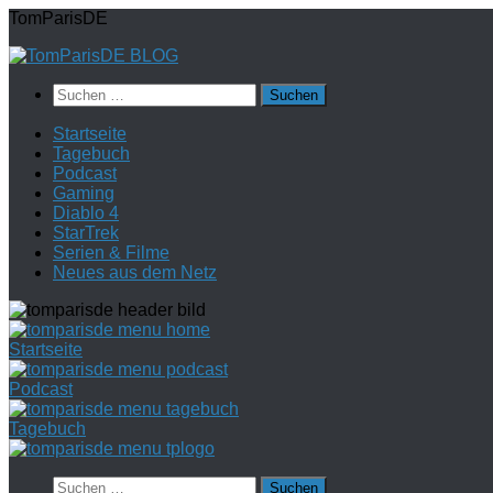
Zum
TomParisDE
Inhalt
springen
Suchen
nach:
Startseite
Tagebuch
Podcast
Gaming
Diablo 4
StarTrek
Serien & Filme
Neues aus dem Netz
Startseite
Podcast
Tagebuch
Suchen