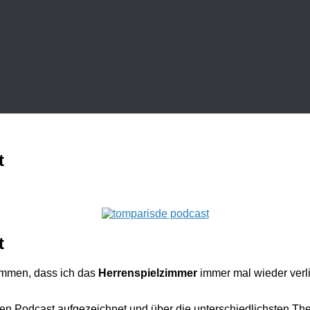
t
t
kommen, dass ich das
Herrenspielzimmer
immer mal wieder verli
en Podcast aufgezeichnet und über die unterschiedlichsten Th