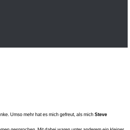
nke. Umso mehr hat es mich gefreut, als mich
Steve
emen gesprochen. Mit dabei waren unter anderem ein kleiner