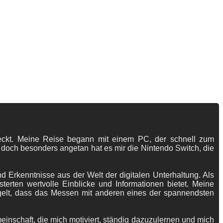
tdeckt. Meine Reise begann mit einem PC, der schnell zum
 doch besonders angetan hat es mir die Nintendo Switch, die
 Erkenntnisse aus der Welt der digitalen Unterhaltung. Als
terten wertvolle Einblicke und Informationen bietet. Meine
gelt, dass das Messen mit anderen eines der spannendsten
meinschaft, die mich motiviert, ständig dazuzulernen und mich