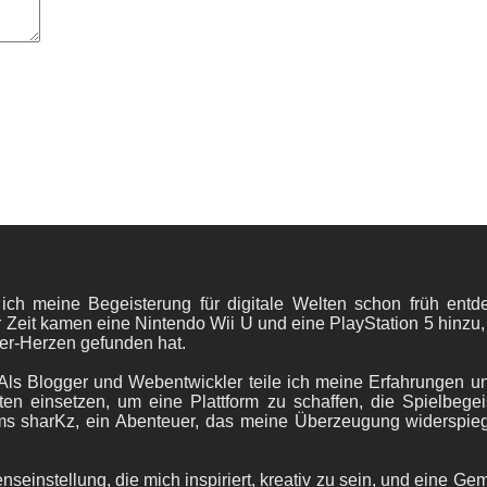
 ich meine Begeisterung für digitale Welten schon früh en
 Zeit kamen eine Nintendo Wii U und eine PlayStation 5 hinzu,
er-Herzen gefunden hat.
ls Blogger und Webentwickler teile ich meine Erfahrungen und
ten einsetzen, um eine Plattform zu schaffen, die Spielbegeis
ams sharKz, ein Abenteuer, das meine Überzeugung widerspie
nseinstellung, die mich inspiriert, kreativ zu sein, und eine Ge