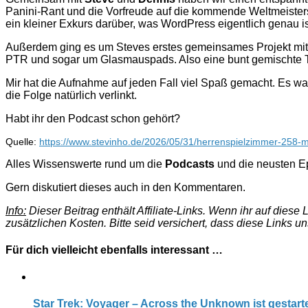
Panini-Rant und die Vorfreude auf die kommende Weltmeisters
ein kleiner Exkurs darüber, was WordPress eigentlich genau is
Außerdem ging es um Steves erstes gemeinsames Projekt mit 
PTR und sogar um Glasmauspads. Also eine bunt gemischte Th
Mir hat die Aufnahme auf jeden Fall viel Spaß gemacht. Es wa
die Folge natürlich verlinkt.
Habt ihr den Podcast schon gehört?
Quelle:
https://www.stevinho.de/2026/05/31/herrenspielzimmer-258-m
Alles Wissenswerte rund um die
Podcasts
und die neusten Ep
Gern diskutiert dieses auch in den Kommentaren.
Info:
Dieser Beitrag enthält Affiliate-Links. Wenn ihr auf dies
zusätzlichen Kosten. Bitte seid versichert, dass diese Links u
Für dich vielleicht ebenfalls interessant …
Star Trek: Voyager – Across the Unknown ist gestart