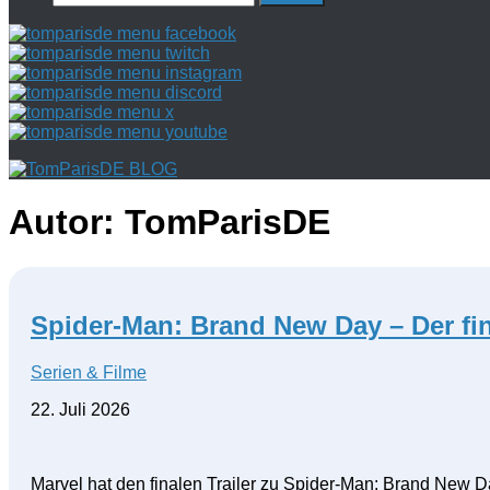
nach:
Autor:
TomParisDE
Spider-Man: Brand New Day – Der fin
Serien & Filme
22. Juli 2026
Marvel hat den finalen Trailer zu Spider-Man: Brand New Da