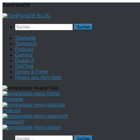
Zum
TomParisDE
Inhalt
springen
Suchen
nach:
Startseite
Tagebuch
Podcast
Gaming
Diablo 4
StarTrek
Serien & Filme
Neues aus dem Netz
Startseite
Podcast
Tagebuch
Suchen