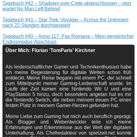
Tagebuch #42 – Shadows over Crete abgeschlossen – jetzt
wartet No Man Left Behind
Tagebuch #41 – Star Trek: Voyager – Across the Unknown
nach 22 Stunden durchgespielt
Tagebuch #40 – Anno 117: Pax Romana – Mein persönlicher
Endlosmodus-Abschluss
Über Mich: Florian 'TomParis' Kirchner
Als leidenschaftlicher Gamer und Technikenthusiast habe
ich meine Begeisterung für digitale Welten schon früh
entdeckt. Meine Reise begann mit einem PC, der schnell
zum Mittelpunkt meiner Gaming-Leidenschaft wurde. Im
Laufe der Zeit kamen eine Nintendo Wii U und eine
PlayStation 5 hinzu, doch besonders angetan hat es mir
die Nintendo Switch, die neben meinem treuen PC einen
festen Platz in meinem Gamer-Herzen gefunden hat.
Meine Liebe zum Gaming hat mich auch beruflich geprägt.
Als Blogger und Webentwickler teile ich meine
Erfahrungen und Erkenntnisse aus der Welt der digitalen
Unterhaltung. Als Chefredakteur von spielzeit.net konnte