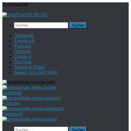
Zum
TomParisDE
Inhalt
springen
Suchen
nach:
Startseite
Tagebuch
Podcast
Gaming
Diablo 4
StarTrek
Serien & Filme
Neues aus dem Netz
Startseite
Podcast
Tagebuch
Suchen