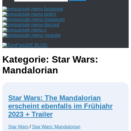
nach:
Kategorie:
Star Wars:
Mandalorian
Star Wars: The Mandalorian
erscheint ebenfalls im Frühjahr
2023 + Trailer
Star Wars
/
Star Wars: Mandalorian