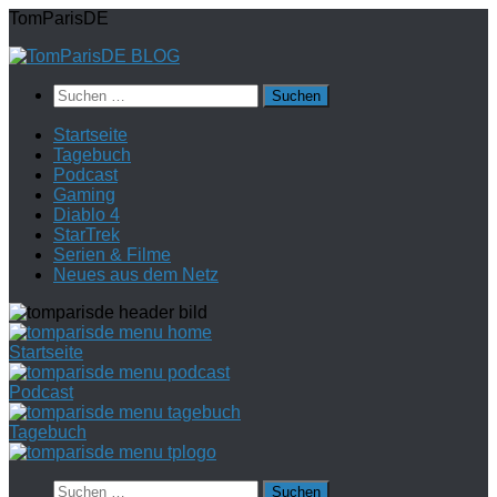
Zum
TomParisDE
Inhalt
springen
Suchen
nach:
Startseite
Tagebuch
Podcast
Gaming
Diablo 4
StarTrek
Serien & Filme
Neues aus dem Netz
Startseite
Podcast
Tagebuch
Suchen