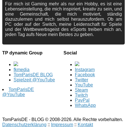
Für mich ist Gaming mehr als nur ein Hobby, es ist eine
Lebenseinstellung, die mich inspiriert, kreativ zu sein, und
eine Gemeinschaft, die mich motiviert, ständig
dazuzulernen und mich selbst herauszufordern. Ob am
PC oder auf der Switch, meine Leidenschaft für Spiele
und der Wettbewerbsgeist des eSports treiben mich an,
jeden Tag aufs Neue mein Bestes zu geben.
TP dynamic Group
Social
fkmedia
Instagram
TomParisDE BLOG
Facebook
Spielzeit @YouTube
Twitter
YouTube
TomParisDE
Steam
@YouTube
Twitch
PayPal
WhatsApp
TomParisDE - BLOG © 2008-2026. Alle Rechte vorbehalten.
Datenschutzerklärung
::
Impressum
::
Kontakt