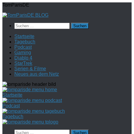
Zum
TomParisDE
Inhalt
springen
Suchen
nach:
Startseite
Tagebuch
Podcast
Gaming
Diablo 4
StarTrek
Serien & Filme
Neues aus dem Netz
Startseite
Podcast
Tagebuch
Suchen