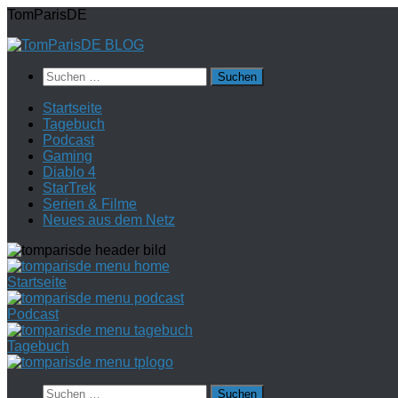
Zum
TomParisDE
Inhalt
springen
Suchen
nach:
Startseite
Tagebuch
Podcast
Gaming
Diablo 4
StarTrek
Serien & Filme
Neues aus dem Netz
Startseite
Podcast
Tagebuch
Suchen