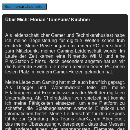
Über Mich: Florian 'TomParis' Kirchner
Als leidenschaftlicher Gamer und Technikenthusiast habe
ich meine Begeisterung für digitale Welten schon früh
entdeckt. Meine Reise begann mit einem PC, der schnell
zum Mittelpunkt meiner Gaming-Leidenschaft wurde. Im
Laufe der Zeit kamen eine Nintendo Wii U und eine
PlayStation 5 hinzu, doch besonders angetan hat es mir
die Nintendo Switch, die neben meinem treuen PC einen
festen Platz in meinem Gamer-Herzen gefunden hat.
Meine Liebe zum Gaming hat mich auch beruflich geprägt.
Als Blogger und Webentwickler teile ich meine
Erfahrungen und Erkenntnisse aus der Welt der digitalen
Unterhaltung. Als Chefredakteur von spielzeit.net konnte
ich meine Fähigkeiten einsetzen, um eine Plattform zu
schaffen, die Spielbegeisterten wertvolle Einblicke und
Informationen bietet. Meine Leidenschaft für den eSports
führte zur Gründung des Teams sharKz, ein Abenteuer,
das meine Überzeugung widerspiegelt, dass das Messen
mit anderen eines der spannendsten Elemente des