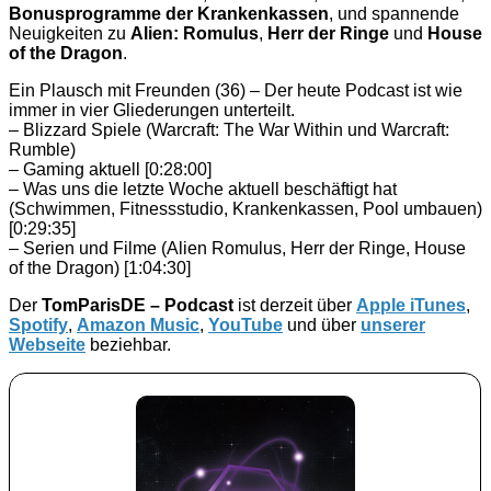
Bonusprogramme der Krankenkassen
, und spannende
Neuigkeiten zu
Alien: Romulus
,
Herr der Ringe
und
House
of the Dragon
.
Ein Plausch mit Freunden (36) – Der heute Podcast ist wie
immer in vier Gliederungen unterteilt.
– Blizzard Spiele (Warcraft: The War Within und Warcraft:
Rumble)
– Gaming aktuell [0:28:00]
– Was uns die letzte Woche aktuell beschäftigt hat
(Schwimmen, Fitnessstudio, Krankenkassen, Pool umbauen)
[0:29:35]
– Serien und Filme (Alien Romulus, Herr der Ringe, House
of the Dragon) [1:04:30]
Der
TomParisDE – Podcast
ist derzeit über
Apple iTunes
,
Spotify
,
Amazon Music
,
YouTube
und über
unserer
Webseite
beziehbar.