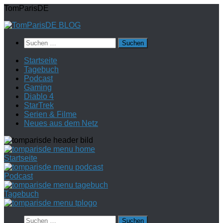
Zum
TomParisDE
Inhalt
springen
Suchen
nach:
Startseite
Tagebuch
Podcast
Gaming
Diablo 4
StarTrek
Serien & Filme
Neues aus dem Netz
Startseite
Podcast
Tagebuch
Suchen