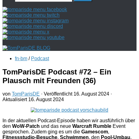
nach:
fn-bm
/
Podcast
TomParisDE Podcast #72 – Ein
Plausch mit Freunden (36)
von
TomParisDE
· Veröffentlicht
16. August 2024
·
Aktualisiert
16. August 2024
In der aktuellen Podcast-Episode haben wir ausführlich über
den
WoW-Patch
und das neue
Warcraft Rumble
Event
gesprochen. Zudem ging es um die
Gamescom
,
Fitnessstudio-Besuche
,
Schwimmen
, den
Pool-Umbau
,