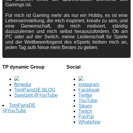
Gamings ist.
Für mich ist Gaming mehr als nur ein Hobby, es ist eine
Lebenseinstellung, die mich inspiriert, kreativ zu sein, und
eine Gemeinschaft, die mich motiviert, ständig
dazuzulernen und mich selbst herauszufordern. Ob am
PC oder auf der Switch, meine Leidenschaft für Spiele
und der Wettbewerbsgeist des eSports treiben mich an,
jeden Tag aufs Neue mein Bestes zu geben.
TP dynamic Group
Social
fkmedia
Instagram
TomParisDE BLOG
Facebook
Spielzeit @YouTube
Twitter
YouTube
TomParisDE
Steam
@YouTube
Twitch
PayPal
WhatsApp