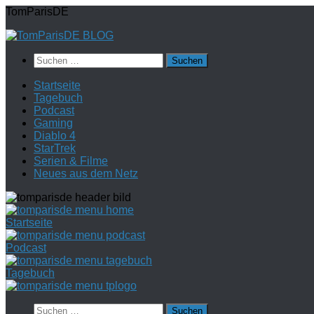
Zum
TomParisDE
Inhalt
springen
Suchen
nach:
Startseite
Tagebuch
Podcast
Gaming
Diablo 4
StarTrek
Serien & Filme
Neues aus dem Netz
Startseite
Podcast
Tagebuch
Suchen