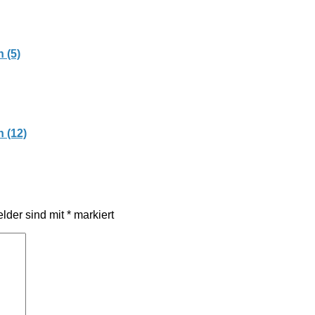
 (5)
 (12)
elder sind mit
*
markiert