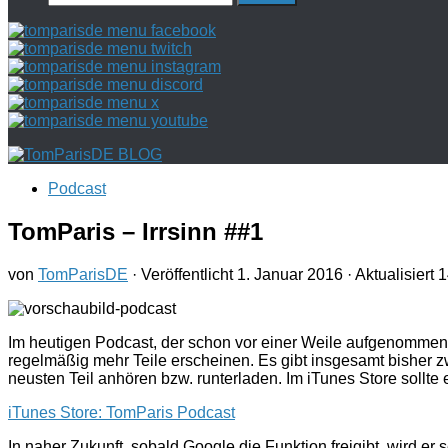
nach:
Podcast
TomParis – Irrsinn ##1
von
TomParisDE
· Veröffentlicht
1. Januar 2016
· Aktualisiert
1
Im heutigen Podcast, der schon vor einer Weile aufgenomme
regelmäßig mehr Teile erscheinen. Es gibt insgesamt bisher zw
neusten Teil anhören bzw. runterladen. Im iTunes Store sollte er
iTunes Store: TomParis Podcast
In naher Zukunft, sobald Google die Funktion freigibt, wird e