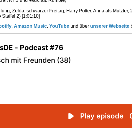
rcraft RTS und Warcraft: Rumble)
ung, Zelda, schwarzer Freitag, Harry Potter, Anna als Mutzter, 2
Staffel 2) [1:01:10]
potify
,
Amazon Music
,
YouTube
und über
unserer Webseite
b