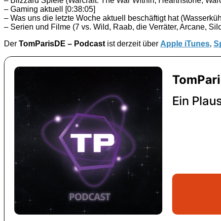
– Blizzard Spiele (Warcraft: The War Within, Hearthstone, Wa
– Gaming aktuell [0:38:05]
– Was uns die letzte Woche aktuell beschäftigt hat (Wasserkühl
– Serien und Filme (7 vs. Wild, Raab, die Verräter, Arcane, Silo 
Der
TomParisDE – Podcast
ist derzeit über
Apple iTunes
,
S