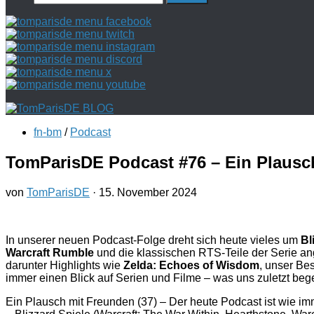
nach:
fn-bm
/
Podcast
TomParisDE Podcast #76 – Ein Plausch
von
TomParisDE
·
15. November 2024
In unserer neuen Podcast-Folge dreht sich heute vieles um
Bl
Warcraft Rumble
und die klassischen RTS-Teile der Serie ang
darunter Highlights wie
Zelda: Echoes of Wisdom
, unser B
immer einen Blick auf Serien und Filme – was uns zuletzt bege
Ein Plausch mit Freunden (37) – Der heute Podcast ist wie imme