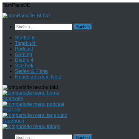
Zum
TomParisDE
Inhalt
springen
Suchen
nach:
Startseite
Tagebuch
Podcast
Gaming
Diablo 4
StarTrek
Serien & Filme
Neues aus dem Netz
Startseite
Podcast
Tagebuch
Suchen