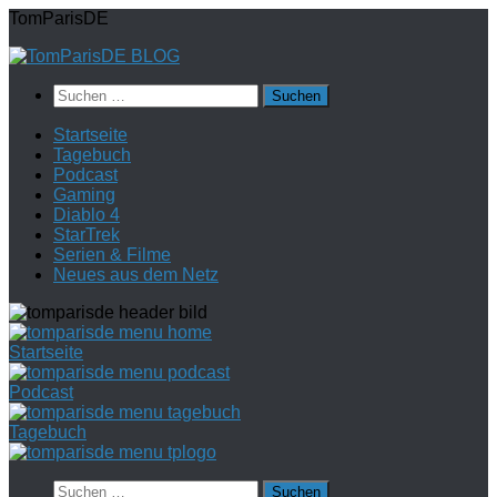
Zum
TomParisDE
Inhalt
springen
Suchen
nach:
Startseite
Tagebuch
Podcast
Gaming
Diablo 4
StarTrek
Serien & Filme
Neues aus dem Netz
Startseite
Podcast
Tagebuch
Suchen