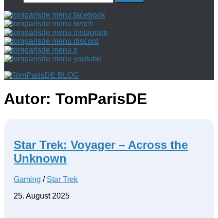
nach:
Autor:
TomParisDE
Star Trek: Voyager – Across the
Unknown
Gaming
/
Star Trek
25. August 2025