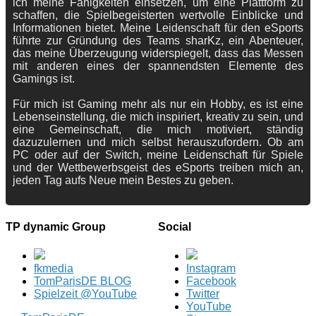
ich meine Fähigkeiten einsetzen, um eine Plattform zu
schaffen, die Spielbegeisterten wertvolle Einblicke und
Informationen bietet. Meine Leidenschaft für den eSports
führte zur Gründung des Teams sharKz, ein Abenteuer,
das meine Überzeugung widerspiegelt, dass das Messen
mit anderen eines der spannendsten Elemente des
Gamings ist.
Für mich ist Gaming mehr als nur ein Hobby, es ist eine
Lebenseinstellung, die mich inspiriert, kreativ zu sein, und
eine Gemeinschaft, die mich motiviert, ständig
dazuzulernen und mich selbst herauszufordern. Ob am
PC oder auf der Switch, meine Leidenschaft für Spiele
und der Wettbewerbsgeist des eSports treiben mich an,
jeden Tag aufs Neue mein Bestes zu geben.
TP dynamic Group
Social
fkmedia
Instagram
TomParisDE BLOG
Facebook
Spielzeit @YouTube
Twitter
YouTube