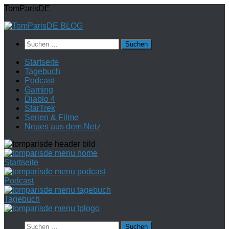
Zum
TomParisDE
Inhalt
springen
Suchen
nach:
Startseite
Tagebuch
Podcast
Gaming
Diablo 4
StarTrek
Serien & Filme
Neues aus dem Netz
Startseite
Podcast
Tagebuch
Suchen