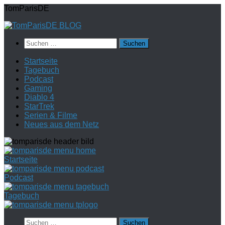
Zum
TomParisDE
Inhalt
springen
Suchen
nach:
Startseite
Tagebuch
Podcast
Gaming
Diablo 4
StarTrek
Serien & Filme
Neues aus dem Netz
Startseite
Podcast
Tagebuch
Suchen