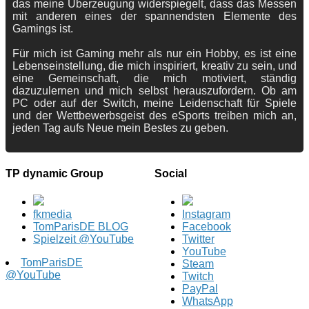
das meine Überzeugung widerspiegelt, dass das Messen
mit anderen eines der spannendsten Elemente des
Gamings ist.
Für mich ist Gaming mehr als nur ein Hobby, es ist eine
Lebenseinstellung, die mich inspiriert, kreativ zu sein, und
eine Gemeinschaft, die mich motiviert, ständig
dazuzulernen und mich selbst herauszufordern. Ob am
PC oder auf der Switch, meine Leidenschaft für Spiele
und der Wettbewerbsgeist des eSports treiben mich an,
jeden Tag aufs Neue mein Bestes zu geben.
TP dynamic Group
Social
fkmedia
Instagram
TomParisDE BLOG
Facebook
Spielzeit @YouTube
Twitter
YouTube
TomParisDE
Steam
@YouTube
Twitch
PayPal
WhatsApp