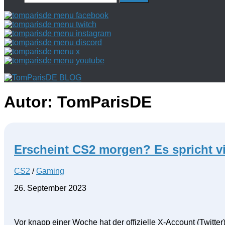
nach:
Autor:
TomParisDE
Erscheint CS2 morgen? Es spricht vi
CS2
/
Gaming
26. September 2023
Vor knapp einer Woche hat der offizielle X-Account (Twitter