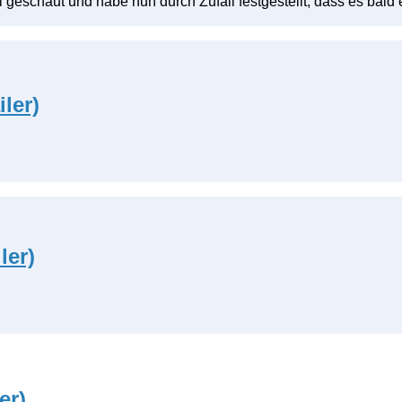
geschaut und habe nun durch Zufall festgestellt, dass es bald e
ler)
ler)
er)