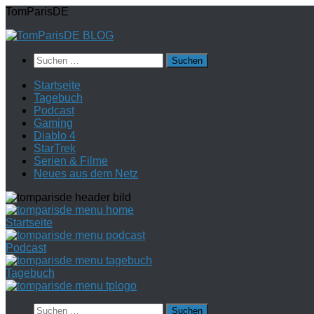
Zum
TomParisDE
Inhalt
springen
Suchen
nach:
Startseite
Tagebuch
Podcast
Gaming
Diablo 4
StarTrek
Serien & Filme
Neues aus dem Netz
Startseite
Podcast
Tagebuch
Suchen