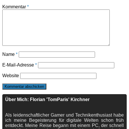
Kommentar
*
Name
*
E-Mail-Adresse
*
Website
Über Mich: Florian 'TomParis' Kirchner
Als leidenschaftlicher Gamer und Technikenthusiast habe
ich meine Begeisterung für digitale Welten schon früh
entdeckt. Meine Reise begann mit einem PC, der schnell