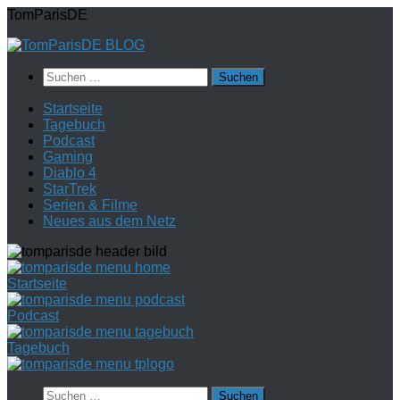
Zum
TomParisDE
Inhalt
springen
Suchen
nach:
Startseite
Tagebuch
Podcast
Gaming
Diablo 4
StarTrek
Serien & Filme
Neues aus dem Netz
Startseite
Podcast
Tagebuch
Suchen