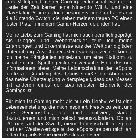
zum Mittelpunkt meiner Gaming-Leidenschaft wurde. Im
Laufe der Zeit kamen eine Nintendo Wii U und eine
PlayStation 5 hinzu, doch besonders angetan hat es mir
die Nintendo Switch, die neben meinem treuen PC einen
festen Platz in meinem Gamer-Herzen gefunden hat.
Meine Liebe zum Gaming hat mich auch beruflich geprägt.
Als Blogger und Webentwickler teile ich meine
Erfahrungen und Erkenntnisse aus der Welt der digitalen
Unterhaltung. Als Chefredakteur von spielzeit.net konnte
ich meine Fähigkeiten einsetzen, um eine Plattform zu
schaffen, die Spielbegeisterten wertvolle Einblicke und
Informationen bietet. Meine Leidenschaft für den eSports
führte zur Gründung des Teams sharKz, ein Abenteuer,
das meine Überzeugung widerspiegelt, dass das Messen
mit anderen eines der spannendsten Elemente des
Gamings ist.
Für mich ist Gaming mehr als nur ein Hobby, es ist eine
Lebenseinstellung, die mich inspiriert, kreativ zu sein, und
eine Gemeinschaft, die mich motiviert, ständig
dazuzulernen und mich selbst herauszufordern. Ob am
PC oder auf der Switch, meine Leidenschaft für Spiele
und der Wettbewerbsgeist des eSports treiben mich an,
jeden Tag aufs Neue mein Bestes zu geben.