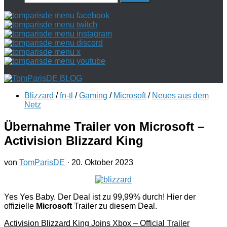
nach:
Blizzard
/
fn-tl
/
Gaming
/
Microsoft
/
Neues aus dem
Netz
Übernahme Trailer von Microsoft –
Activision Blizzard King
von
TomParisDE
·
20. Oktober 2023
Yes Yes Baby. Der Deal ist zu 99,99% durch! Hier der
offizielle
Microsoft
Trailer zu diesem Deal.
Activision Blizzard King Joins Xbox – Official Trailer