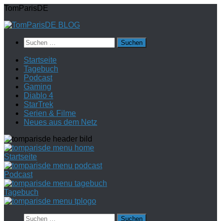
Zum
TomParisDE
Inhalt
springen
Suchen
nach:
Startseite
Tagebuch
Podcast
Gaming
Diablo 4
StarTrek
Serien & Filme
Neues aus dem Netz
Startseite
Podcast
Tagebuch
Suchen