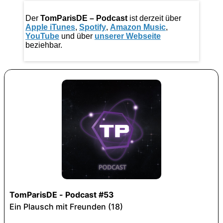
Der
TomParisDE – Podcast
ist derzeit über
Apple iTunes
,
Spotify
,
Amazon Music
,
YouTube
und über
unserer Webseite
beziehbar.