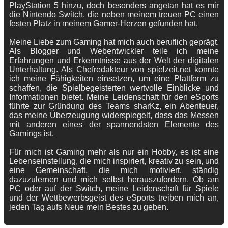
PlayStation 5 hinzu, doch besonders angetan hat es mir
die Nintendo Switch, die neben meinem treuen PC einen
festen Platz in meinem Gamer-Herzen gefunden hat.
Meine Liebe zum Gaming hat mich auch beruflich geprägt.
Als Blogger und Webentwickler teile ich meine
Erfahrungen und Erkenntnisse aus der Welt der digitalen
Unterhaltung. Als Chefredakteur von spielzeit.net konnte
ich meine Fähigkeiten einsetzen, um eine Plattform zu
schaffen, die Spielbegeisterten wertvolle Einblicke und
Informationen bietet. Meine Leidenschaft für den eSports
führte zur Gründung des Teams sharKz, ein Abenteuer,
das meine Überzeugung widerspiegelt, dass das Messen
mit anderen eines der spannendsten Elemente des
Gamings ist.
Für mich ist Gaming mehr als nur ein Hobby, es ist eine
Lebenseinstellung, die mich inspiriert, kreativ zu sein, und
eine Gemeinschaft, die mich motiviert, ständig
dazuzulernen und mich selbst herauszufordern. Ob am
PC oder auf der Switch, meine Leidenschaft für Spiele
und der Wettbewerbsgeist des eSports treiben mich an,
jeden Tag aufs Neue mein Bestes zu geben.