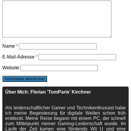
Name
*
E-Mail-Adresse
*
Website
Über Mich: Florian 'TomParis' Kirchner
Als leidenschaftlicher Gamer und Technikenthusiast habe
ich meine Begeisterung für digitale Welten schon früh
entdeckt. Meine Reise begann mit einem PC, der schnell
zum Mittelpunkt meiner Gaming-Leidenschaft wurde. Im
Laufe der Zeit kamen eine Nintendo Wii U und eine