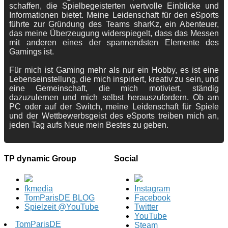
schaffen, die Spielbegeisterten wertvolle Einblicke und
Informationen bietet. Meine Leidenschaft für den eSports
führte zur Gründung des Teams sharKz, ein Abenteuer,
das meine Überzeugung widerspiegelt, dass das Messen
mit anderen eines der spannendsten Elemente des
Gamings ist.
Für mich ist Gaming mehr als nur ein Hobby, es ist eine
Lebenseinstellung, die mich inspiriert, kreativ zu sein, und
eine Gemeinschaft, die mich motiviert, ständig
dazuzulernen und mich selbst herauszufordern. Ob am
PC oder auf der Switch, meine Leidenschaft für Spiele
und der Wettbewerbsgeist des eSports treiben mich an,
jeden Tag aufs Neue mein Bestes zu geben.
TP dynamic Group
Social
fkmedia
Instagram
TomParisDE BLOG
Facebook
Spielzeit @YouTube
Twitter
YouTube
TomParisDE
Steam