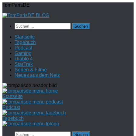
Zum
TomParisDE
Inhalt
springen
Suchen
nach:
Startseite
Tagebuch
Podcast
Gaming
Diablo 4
StarTrek
Serien & Filme
Neues aus dem Netz
Startseite
Podcast
Tagebuch
Suchen