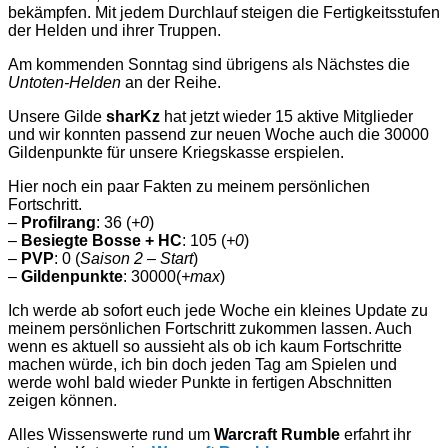
bekämpfen. Mit jedem Durchlauf steigen die Fertigkeitsstufen
der Helden und ihrer Truppen.
Am kommenden Sonntag sind übrigens als Nächstes die
Untoten-Helden
an der Reihe.
Unsere Gilde
sharKz
hat jetzt wieder 15 aktive Mitglieder
und wir konnten passend zur neuen Woche auch die 30000
Gildenpunkte für unsere Kriegskasse erspielen.
Hier noch ein paar Fakten zu meinem persönlichen
Fortschritt.
–
Profilrang
: 36 (
+0
)
–
Besiegte Bosse + HC
: 105 (
+0
)
–
PVP
: 0 (
Saison 2 – Start
)
–
Gildenpunkte
: 30000(
+max
)
Ich werde ab sofort euch jede Woche ein kleines Update zu
meinem persönlichen Fortschritt zukommen lassen. Auch
wenn es aktuell so aussieht als ob ich kaum Fortschritte
machen würde, ich bin doch jeden Tag am Spielen und
werde wohl bald wieder Punkte in fertigen Abschnitten
zeigen können.
Alles Wissenswerte rund um
Warcraft Rumble
erfahrt ihr