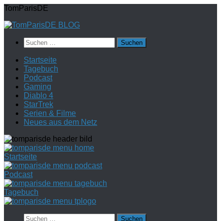
Zum
TomParisDE
Inhalt
springen
Suchen
nach:
Startseite
Tagebuch
Podcast
Gaming
Diablo 4
StarTrek
Serien & Filme
Neues aus dem Netz
Startseite
Podcast
Tagebuch
Suchen