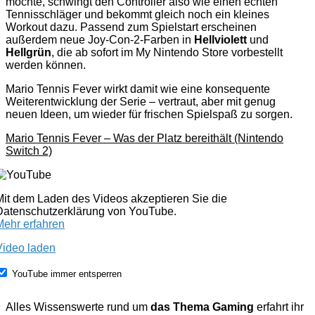
möchte, schwingt den Controller also wie einen echten
Tennisschläger und bekommt gleich noch ein kleines
Workout dazu. Passend zum Spielstart erscheinen
außerdem neue Joy-Con-2-Farben in
Hellviolett
und
Hellgrün
, die ab sofort im My Nintendo Store vorbestellt
werden können.
Mario Tennis Fever wirkt damit wie eine konsequente
Weiterentwicklung der Serie – vertraut, aber mit genug
neuen Ideen, um wieder für frischen Spielspaß zu sorgen.
Mario Tennis Fever – Was der Platz bereithält (Nintendo
Switch 2)
Mit dem Laden des Videos akzeptieren Sie die
Datenschutzerklärung von YouTube.
Mehr erfahren
Video laden
YouTube immer entsperren
Alles Wissenswerte rund um
das Thema Gaming
erfahrt ihr