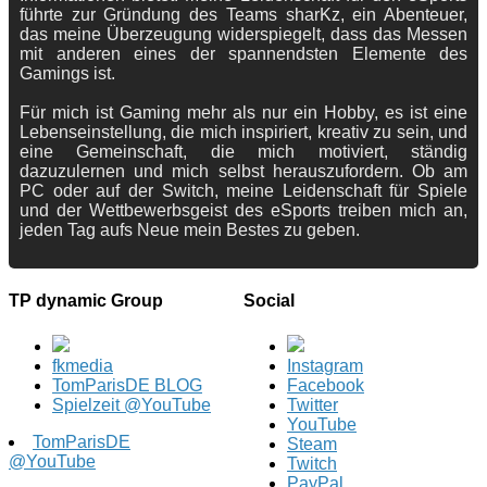
führte zur Gründung des Teams sharKz, ein Abenteuer,
das meine Überzeugung widerspiegelt, dass das Messen
mit anderen eines der spannendsten Elemente des
Gamings ist.
Für mich ist Gaming mehr als nur ein Hobby, es ist eine
Lebenseinstellung, die mich inspiriert, kreativ zu sein, und
eine Gemeinschaft, die mich motiviert, ständig
dazuzulernen und mich selbst herauszufordern. Ob am
PC oder auf der Switch, meine Leidenschaft für Spiele
und der Wettbewerbsgeist des eSports treiben mich an,
jeden Tag aufs Neue mein Bestes zu geben.
TP dynamic Group
Social
fkmedia
Instagram
TomParisDE BLOG
Facebook
Spielzeit @YouTube
Twitter
YouTube
TomParisDE
Steam
@YouTube
Twitch
PayPal