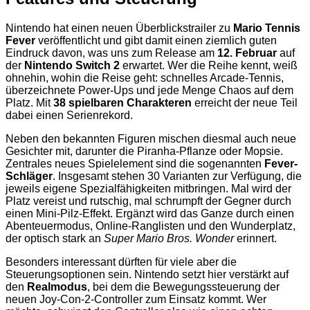
Nintendo hat einen neuen Überblickstrailer zu
Mario Tennis
Fever
veröffentlicht und gibt damit einen ziemlich guten
Eindruck davon, was uns zum Release am
12. Februar
auf
der
Nintendo Switch 2
erwartet. Wer die Reihe kennt, weiß
ohnehin, wohin die Reise geht: schnelles Arcade-Tennis,
überzeichnete Power-Ups und jede Menge Chaos auf dem
Platz. Mit
38 spielbaren Charakteren
erreicht der neue Teil
dabei einen Serienrekord.
Neben den bekannten Figuren mischen diesmal auch neue
Gesichter mit, darunter die Piranha-Pflanze oder Mopsie.
Zentrales neues Spielelement sind die sogenannten
Fever-
Schläger
. Insgesamt stehen 30 Varianten zur Verfügung, die
jeweils eigene Spezialfähigkeiten mitbringen. Mal wird der
Platz vereist und rutschig, mal schrumpft der Gegner durch
einen Mini-Pilz-Effekt. Ergänzt wird das Ganze durch einen
Abenteuermodus, Online-Ranglisten und den Wunderplatz,
der optisch stark an
Super Mario Bros. Wonder
erinnert.
Besonders interessant dürften für viele aber die
Steuerungsoptionen sein. Nintendo setzt hier verstärkt auf
den
Realmodus
, bei dem die Bewegungssteuerung der
neuen Joy-Con-2-Controller zum Einsatz kommt. Wer