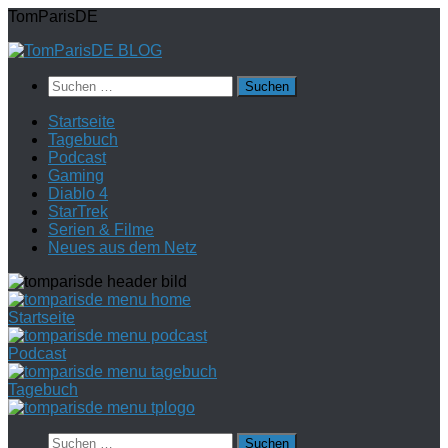
Zum
TomParisDE
Inhalt
springen
Suchen
nach:
Startseite
Tagebuch
Podcast
Gaming
Diablo 4
StarTrek
Serien & Filme
Neues aus dem Netz
Startseite
Podcast
Tagebuch
Suchen