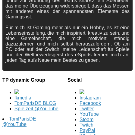
führte zur Gründung des Teams sharKz, ein Abenteuer,
das meine Überzeugung widerspiegelt, dass das Messen
mit anderen eines der spannendsten Elemente des
Gamings ist.
Für mich ist Gaming mehr als nur ein Hobby, es ist eine
Lebenseinstellung, die mich inspiriert, kreativ zu sein, und
eine Gemeinschaft, die mich motiviert, ständig
dazuzulernen und mich selbst herauszufordern. Ob am
PC oder auf der Switch, meine Leidenschaft für Spiele
und der Wettbewerbsgeist des eSports treiben mich an,
jeden Tag aufs Neue mein Bestes zu geben.
TP dynamic Group
Social
fkmedia
Instagram
TomParisDE BLOG
Facebook
Spielzeit @YouTube
Twitter
YouTube
TomParisDE
Steam
@YouTube
Twitch
PayPal