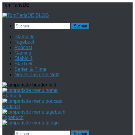
Zum
TomParisDE
Inhalt
springen
Suchen
nach:
Startseite
Tagebuch
Podcast
Gaming
Diablo 4
StarTrek
Serien & Filme
Neues aus dem Netz
Startseite
Podcast
Tagebuch
Suchen