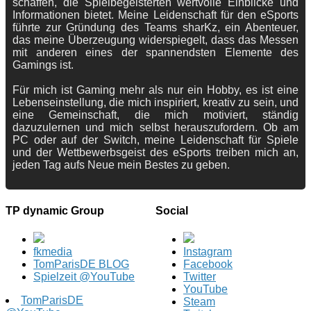
schaffen, die Spielbegeisterten wertvolle Einblicke und
Informationen bietet. Meine Leidenschaft für den eSports
führte zur Gründung des Teams sharKz, ein Abenteuer,
das meine Überzeugung widerspiegelt, dass das Messen
mit anderen eines der spannendsten Elemente des
Gamings ist.
Für mich ist Gaming mehr als nur ein Hobby, es ist eine
Lebenseinstellung, die mich inspiriert, kreativ zu sein, und
eine Gemeinschaft, die mich motiviert, ständig
dazuzulernen und mich selbst herauszufordern. Ob am
PC oder auf der Switch, meine Leidenschaft für Spiele
und der Wettbewerbsgeist des eSports treiben mich an,
jeden Tag aufs Neue mein Bestes zu geben.
TP dynamic Group
Social
fkmedia
Instagram
TomParisDE BLOG
Facebook
Spielzeit @YouTube
Twitter
YouTube
TomParisDE
Steam