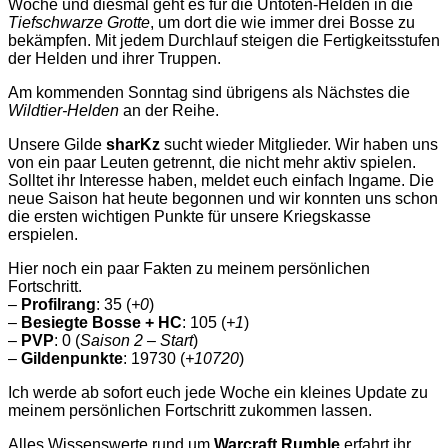
Woche und diesmal geht es für die Untoten-Helden in die
Tiefschwarze Grotte
, um dort die wie immer drei Bosse zu
bekämpfen. Mit jedem Durchlauf steigen die Fertigkeitsstufen
der Helden und ihrer Truppen.
Am kommenden Sonntag sind übrigens als Nächstes die
Wildtier-Helden
an der Reihe.
Unsere Gilde
sharKz
sucht wieder Mitglieder. Wir haben uns
von ein paar Leuten getrennt, die nicht mehr aktiv spielen.
Solltet ihr Interesse haben, meldet euch einfach Ingame. Die
neue Saison hat heute begonnen und wir konnten uns schon
die ersten wichtigen Punkte für unsere Kriegskasse
erspielen.
Hier noch ein paar Fakten zu meinem persönlichen
Fortschritt.
–
Profilrang
: 35 (
+0
)
–
Besiegte Bosse + HC
: 105 (
+1
)
–
PVP
: 0 (
Saison 2 – Start
)
–
Gildenpunkte
: 19730 (
+10720
)
Ich werde ab sofort euch jede Woche ein kleines Update zu
meinem persönlichen Fortschritt zukommen lassen.
Alles Wissenswerte rund um
Warcraft Rumble
erfahrt ihr