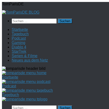
Zum
TomParisDE
Inhalt
springen
Suchen
nach:
Startseite
Tagebuch
Podcast
Gaming
Diablo 4
StarTrek
Serien & Filme
Neues aus dem Netz
Startseite
Podcast
Tagebuch
Suchen