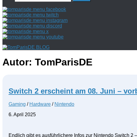
nach:
Autor:
TomParisDE
Switch 2 erscheint am 08. Juni – vorb
Gaming
/
Hardware
/
Nintendo
6. April 2025
Endlich gibt es ausführlichere Infos zur Nintendo Switch 