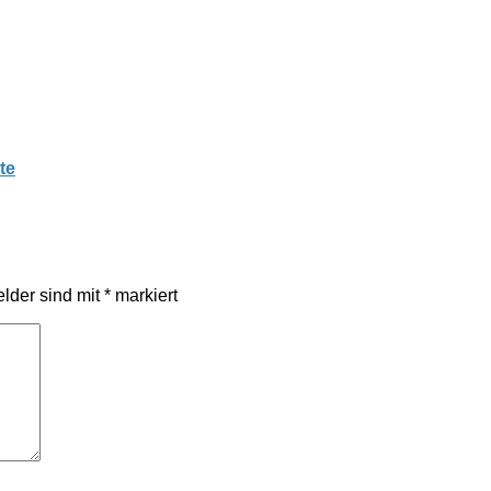
te
elder sind mit
*
markiert