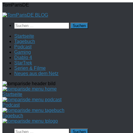
Zum
TomParisDE
Inhalt
springen
Suchen
nach:
Startseite
Tagebuch
Podcast
Gaming
Diablo 4
StarTrek
Serien & Filme
Neues aus dem Netz
Startseite
Podcast
Tagebuch
Suchen