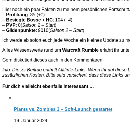
Hier noch ein paar Fakten zu meinem persönlichen Fortschritt.
–
Profilrang
: 35 (
+1
)
–
Besiegte Bosse + HC
: 104 (
+4
)
–
PVP
: 0(
Saison 2 – Start
)
–
Gildenpunkte
: 9010(
Saison 2 – Start
)
Ich werde ab sofort euch jede Woche ein kleines Update zu m
Alles Wissenswerte rund um
Warcraft Rumble
erfahrt ihr unt
Gern diskutiert dieses auch in den Kommentaren.
Info:
Dieser Beitrag enthält Affiliate-Links. Wenn ihr auf dies
zusätzlichen Kosten. Bitte seid versichert, dass diese Links u
Für dich vielleicht ebenfalls interessant …
Plants vs. Zombies 3 – Soft-Launch gestartet
19. Januar 2024