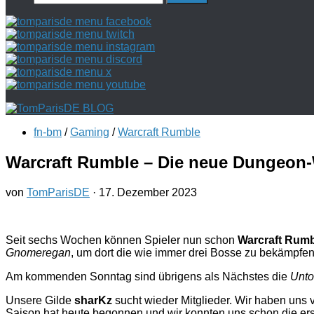
nach:
fn-bm
/
Gaming
/
Warcraft Rumble
Warcraft Rumble – Die neue Dungeon
von
TomParisDE
·
17. Dezember 2023
Seit sechs Wochen können Spieler nun schon
Warcraft Rum
Gnomeregan
, um dort die wie immer drei Bosse zu bekämpfen.
Am kommenden Sonntag sind übrigens als Nächstes die
Unto
Unsere Gilde
sharKz
sucht wieder Mitglieder. Wir haben uns v
Saison hat heute begonnen und wir konnten uns schon die ers