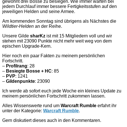
gewohnt drei Bosse zu besiegen. Wie immer warten bei
jedem Durchlauf immer bessere Fertigkeitsstufen auf den
jeweiligen Helden und seine Armee.
Am kommenden Sonntag sind übrigens als Nächstes die
Wildtier-Helden
an der Reihe.
Unsere Gilde
sharKz
ist mit 15 Mitgliedern voll und wir
stehen mit 23090 Punkte nicht mehr weit weg von dem
epischen Upgrade-Kern.
Hier noch ein paar Fakten zu meinem persönlichen
Fortschritt.
–
Profilrang
: 28
–
Besiegte Bosse + HC
: 85
–
PVP
: 1241
–
Gildenpunkte
: 23090
Ich werde ab sofort euch jede Woche ein kleines Update zu
meinem persönlichen Fortschritt zukommen lassen.
Alles Wissenswerte rund um
Warcraft Rumble
erfahrt ihr
unter der Kategorie:
Warcraft Rumble
.
Gern diskutiert dieses auch in den Kommentaren.