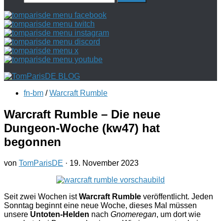
nach:
fn-bm
/
Warcraft Rumble
Warcraft Rumble – Die neue
Dungeon-Woche (kw47) hat
begonnen
von
TomParisDE
·
19. November 2023
Seit zwei Wochen ist
Warcraft Rumble
veröffentlicht. Jeden
Sonntag beginnt eine neue Woche, dieses Mal müssen
unsere
Untoten-Helden
nach
Gnomeregan
, um dort wie