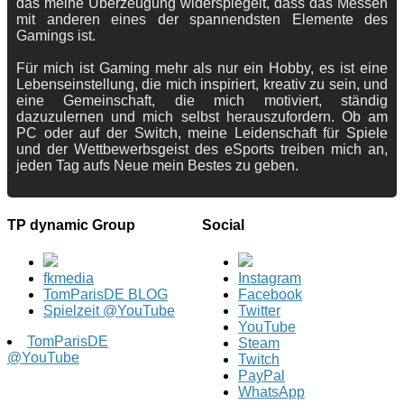
das meine Überzeugung widerspiegelt, dass das Messen
mit anderen eines der spannendsten Elemente des
Gamings ist.
Für mich ist Gaming mehr als nur ein Hobby, es ist eine
Lebenseinstellung, die mich inspiriert, kreativ zu sein, und
eine Gemeinschaft, die mich motiviert, ständig
dazuzulernen und mich selbst herauszufordern. Ob am
PC oder auf der Switch, meine Leidenschaft für Spiele
und der Wettbewerbsgeist des eSports treiben mich an,
jeden Tag aufs Neue mein Bestes zu geben.
TP dynamic Group
Social
fkmedia
Instagram
TomParisDE BLOG
Facebook
Spielzeit @YouTube
Twitter
YouTube
TomParisDE
Steam
@YouTube
Twitch
PayPal
WhatsApp