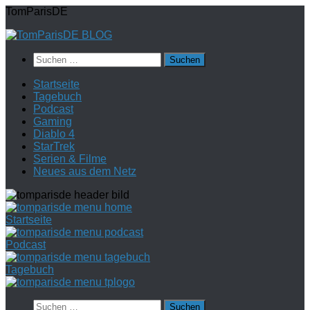
Zum
TomParisDE
Inhalt
springen
Suchen
nach:
Startseite
Tagebuch
Podcast
Gaming
Diablo 4
StarTrek
Serien & Filme
Neues aus dem Netz
Startseite
Podcast
Tagebuch
Suchen