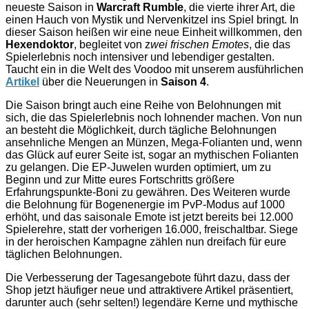
neueste Saison in
Warcraft Rumble
, die vierte ihrer Art, die
einen Hauch von Mystik und Nervenkitzel ins Spiel bringt. In
dieser Saison heißen wir eine neue Einheit willkommen, den
Hexendoktor
, begleitet von z
wei frischen Emotes
, die das
Spielerlebnis noch intensiver und lebendiger gestalten.
Taucht ein in die Welt des Voodoo mit unserem ausführlichen
Artikel
über die Neuerungen in
Saison 4
.
Die Saison bringt auch eine Reihe von Belohnungen mit
sich, die das Spielerlebnis noch lohnender machen. Von nun
an besteht die Möglichkeit, durch tägliche Belohnungen
ansehnliche Mengen an Münzen, Mega-Folianten und, wenn
das Glück auf eurer Seite ist, sogar an mythischen Folianten
zu gelangen. Die EP-Juwelen wurden optimiert, um zu
Beginn und zur Mitte eures Fortschritts größere
Erfahrungspunkte-Boni zu gewähren. Des Weiteren wurde
die Belohnung für Bogenenergie im PvP-Modus auf 1000
erhöht, und das saisonale Emote ist jetzt bereits bei 12.000
Spielerehre, statt der vorherigen 16.000, freischaltbar. Siege
in der heroischen Kampagne zählen nun dreifach für eure
täglichen Belohnungen.
Die Verbesserung der Tagesangebote führt dazu, dass der
Shop jetzt häufiger neue und attraktivere Artikel präsentiert,
darunter auch (sehr selten!) legendäre Kerne und mythische