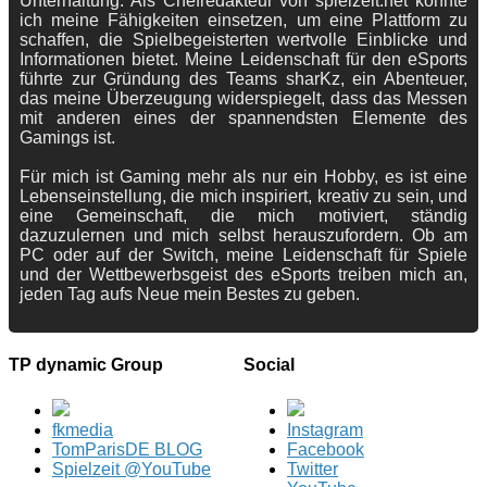
Unterhaltung. Als Chefredakteur von spielzeit.net konnte
ich meine Fähigkeiten einsetzen, um eine Plattform zu
schaffen, die Spielbegeisterten wertvolle Einblicke und
Informationen bietet. Meine Leidenschaft für den eSports
führte zur Gründung des Teams sharKz, ein Abenteuer,
das meine Überzeugung widerspiegelt, dass das Messen
mit anderen eines der spannendsten Elemente des
Gamings ist.
Für mich ist Gaming mehr als nur ein Hobby, es ist eine
Lebenseinstellung, die mich inspiriert, kreativ zu sein, und
eine Gemeinschaft, die mich motiviert, ständig
dazuzulernen und mich selbst herauszufordern. Ob am
PC oder auf der Switch, meine Leidenschaft für Spiele
und der Wettbewerbsgeist des eSports treiben mich an,
jeden Tag aufs Neue mein Bestes zu geben.
TP dynamic Group
Social
fkmedia
Instagram
TomParisDE BLOG
Facebook
Spielzeit @YouTube
Twitter