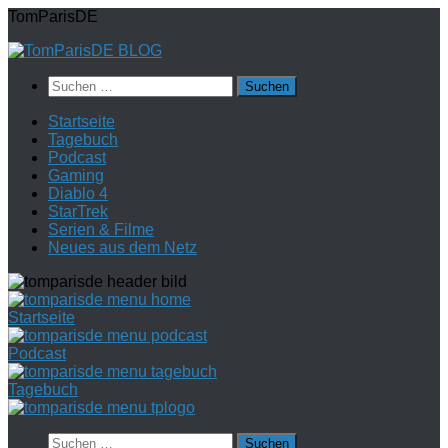
Zum
TomParisDE
Inhalt
springen
Suchen
nach:
Startseite
Tagebuch
Podcast
Gaming
Diablo 4
StarTrek
Serien & Filme
Neues aus dem Netz
Startseite
Podcast
Tagebuch
Suchen