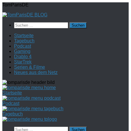
Zum
TomParisDE
Inhalt
springen
Suchen
nach:
Startseite
Tagebuch
Podcast
Gaming
Diablo 4
StarTrek
Serien & Filme
Neues aus dem Netz
Startseite
Podcast
Tagebuch
Suchen