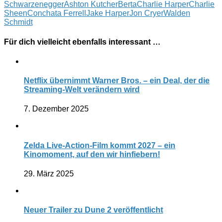
Schwarzenegger
Ashton Kutcher
Berta
Charlie Harper
Charlie
Sheen
Conchata Ferrell
Jake Harper
Jon Cryer
Walden
Schmidt
Für dich vielleicht ebenfalls interessant …
Netflix übernimmt Warner Bros. – ein Deal, der die
Streaming-Welt verändern wird
7. Dezember 2025
Zelda Live-Action-Film kommt 2027 – ein
Kinomoment, auf den wir hinfiebern!
29. März 2025
Neuer Trailer zu Dune 2 veröffentlicht