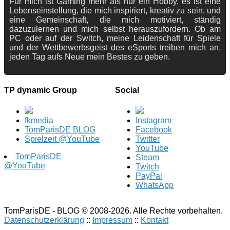
Für mich ist Gaming mehr als nur ein Hobby, es ist eine
Lebenseinstellung, die mich inspiriert, kreativ zu sein, und
eine Gemeinschaft, die mich motiviert, ständig
dazuzulernen und mich selbst herauszufordern. Ob am
PC oder auf der Switch, meine Leidenschaft für Spiele
und der Wettbewerbsgeist des eSports treiben mich an,
jeden Tag aufs Neue mein Bestes zu geben.
TP dynamic Group
Social
fkmedia
Instagram
TomParisDE BLOG
Facebook
Spielzeit @YouTube
Twitter
YouTube
TomParisDE
Steam
@YouTube
Twitch
PayPal
WhatsApp
TomParisDE - BLOG © 2008-2026. Alle Rechte vorbehalten.
Datenschutzerklärung
::
Impressum
::
Kontakt