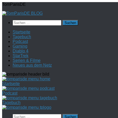
Zum
TomParisDE
Inhalt
springen
Suchen
nach:
Startseite
Tagebuch
Podcast
Gaming
Diablo 4
StarTrek
Serien & Filme
Neues aus dem Netz
Startseite
Podcast
Tagebuch
Suchen