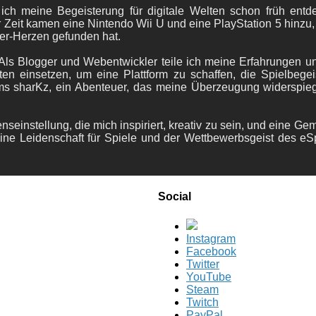
 ich meine Begeisterung für digitale Welten schon früh en
 Zeit kamen eine Nintendo Wii U und eine PlayStation 5 hinzu,
er-Herzen gefunden hat.
ls Blogger und Webentwickler teile ich meine Erfahrungen und
ten einsetzen, um eine Plattform zu schaffen, die Spielbegeis
ams sharKz, ein Abenteuer, das meine Überzeugung widerspie
nseinstellung, die mich inspiriert, kreativ zu sein, und eine Ge
ine Leidenschaft für Spiele und der Wettbewerbsgeist des eS
Social
Instagram
Facebook
Twitter
YouTube
Steam
Twitch
PayPal