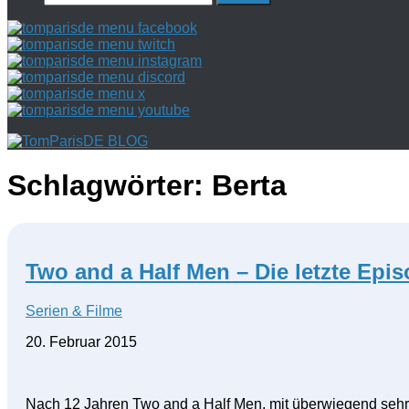
nach:
Schlagwörter:
Berta
Two and a Half Men – Die letzte Epi
Serien & Filme
20. Februar 2015
Nach 12 Jahren Two and a Half Men, mit überwiegend sehr t