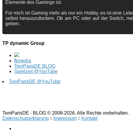
Elemente des Gamings ist.
Für mich ist Gaming mehr als nur ein Hobby, es ist eine Lebe
selbst herauszufordern. Ob am PC oder auf der Switch, me
geben.
TP dynamic Group
fkmedia
TomParisDE BLOG
Spielzeit @YouTube
TomParisDE @YouTube
TomParisDE - BLOG © 2008-2026. Alle Rechte vorbehalten.
Datenschutzerklärung
::
Impressum
::
Kontakt