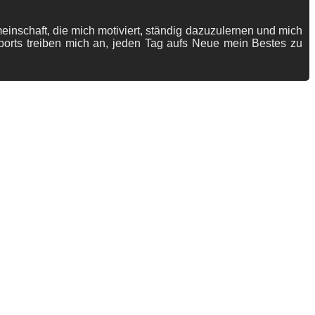
meinschaft, die mich motiviert, ständig dazuzulernen und mich
ports treiben mich an, jeden Tag aufs Neue mein Bestes zu