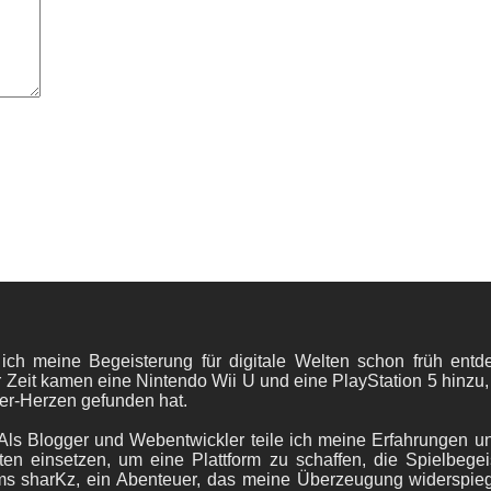
 ich meine Begeisterung für digitale Welten schon früh en
 Zeit kamen eine Nintendo Wii U und eine PlayStation 5 hinzu,
er-Herzen gefunden hat.
ls Blogger und Webentwickler teile ich meine Erfahrungen und
ten einsetzen, um eine Plattform zu schaffen, die Spielbegeis
ams sharKz, ein Abenteuer, das meine Überzeugung widerspie