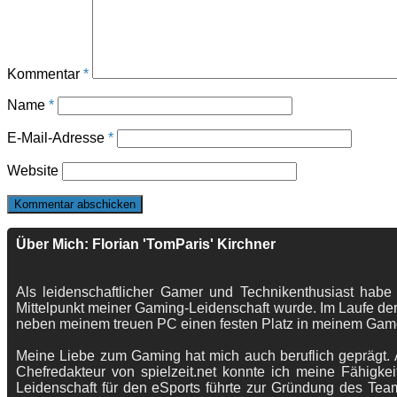
Kommentar
*
Name
*
E-Mail-Adresse
*
Website
Über Mich: Florian 'TomParis' Kirchner
Als leidenschaftlicher Gamer und Technikenthusiast habe
Mittelpunkt meiner Gaming-Leidenschaft wurde. Im Laufe der
neben meinem treuen PC einen festen Platz in meinem Gam
Meine Liebe zum Gaming hat mich auch beruflich geprägt. A
Chefredakteur von spielzeit.net konnte ich meine Fähigkei
Leidenschaft für den eSports führte zur Gründung des Te