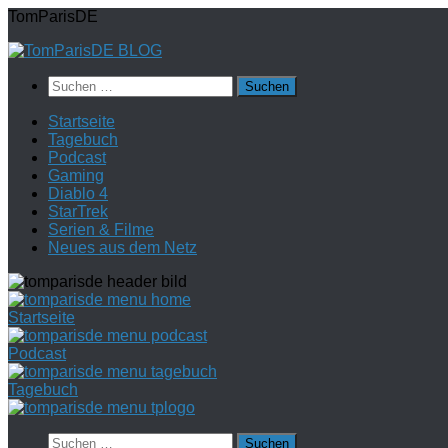
Zum
TomParisDE
Inhalt
springen
Suchen
nach:
Startseite
Tagebuch
Podcast
Gaming
Diablo 4
StarTrek
Serien & Filme
Neues aus dem Netz
Startseite
Podcast
Tagebuch
Suchen