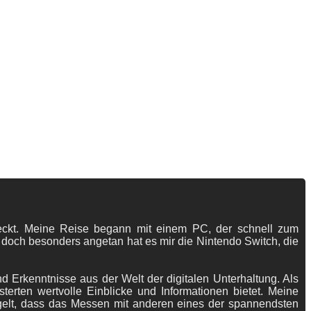
tdeckt. Meine Reise begann mit einem PC, der schnell zum
 doch besonders angetan hat es mir die Nintendo Switch, die
 Erkenntnisse aus der Welt der digitalen Unterhaltung. Als
terten wertvolle Einblicke und Informationen bietet. Meine
gelt, dass das Messen mit anderen eines der spannendsten