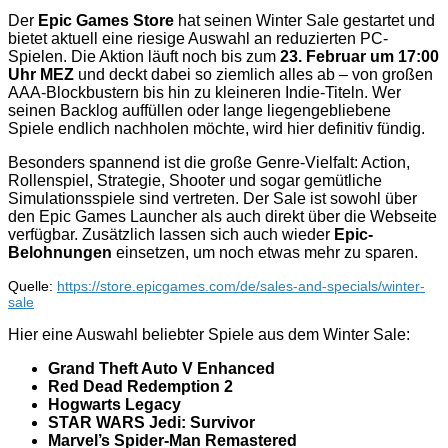
Der
Epic Games Store
hat seinen Winter Sale gestartet und
bietet aktuell eine riesige Auswahl an reduzierten PC-
Spielen. Die Aktion läuft noch bis zum
23. Februar um 17:00
Uhr MEZ
und deckt dabei so ziemlich alles ab – von großen
AAA-Blockbustern bis hin zu kleineren Indie-Titeln. Wer
seinen Backlog auffüllen oder lange liegengebliebene
Spiele endlich nachholen möchte, wird hier definitiv fündig.
Besonders spannend ist die große Genre-Vielfalt: Action,
Rollenspiel, Strategie, Shooter und sogar gemütliche
Simulationsspiele sind vertreten. Der Sale ist sowohl über
den Epic Games Launcher als auch direkt über die Webseite
verfügbar. Zusätzlich lassen sich auch wieder
Epic-
Belohnungen
einsetzen, um noch etwas mehr zu sparen.
Quelle:
https://store.epicgames.com/de/sales-and-specials/winter-
sale
Hier eine Auswahl beliebter Spiele aus dem Winter Sale:
Grand Theft Auto V Enhanced
Red Dead Redemption 2
Hogwarts Legacy
STAR WARS Jedi: Survivor
Marvel’s Spider-Man Remastered