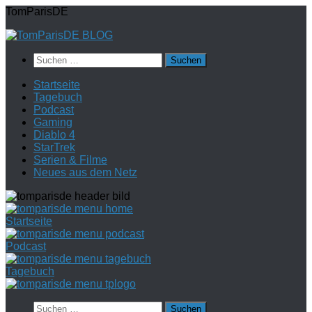
Zum
TomParisDE
Inhalt
springen
Suchen
nach:
Startseite
Tagebuch
Podcast
Gaming
Diablo 4
StarTrek
Serien & Filme
Neues aus dem Netz
Startseite
Podcast
Tagebuch
Suchen