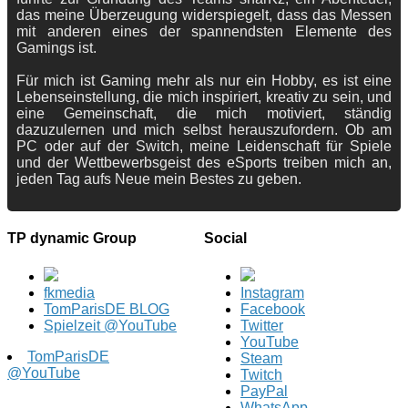
das meine Überzeugung widerspiegelt, dass das Messen
mit anderen eines der spannendsten Elemente des
Gamings ist.
Für mich ist Gaming mehr als nur ein Hobby, es ist eine
Lebenseinstellung, die mich inspiriert, kreativ zu sein, und
eine Gemeinschaft, die mich motiviert, ständig
dazuzulernen und mich selbst herauszufordern. Ob am
PC oder auf der Switch, meine Leidenschaft für Spiele
und der Wettbewerbsgeist des eSports treiben mich an,
jeden Tag aufs Neue mein Bestes zu geben.
TP dynamic Group
Social
fkmedia
Instagram
TomParisDE BLOG
Facebook
Spielzeit @YouTube
Twitter
YouTube
TomParisDE
Steam
@YouTube
Twitch
PayPal
WhatsApp