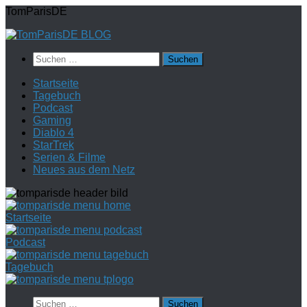
Zum
TomParisDE
Inhalt
springen
Suchen
nach:
Startseite
Tagebuch
Podcast
Gaming
Diablo 4
StarTrek
Serien & Filme
Neues aus dem Netz
Startseite
Podcast
Tagebuch
Suchen