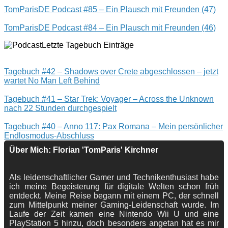
TomParisDE Podcast #85 – Ein Plausch mit Freunden (47)
TomParisDE Podcast #84 – Ein Plausch mit Freunden (46)
Letzte Tagebuch Einträge
Tagebuch #42 – Shadows over Crete abgeschlossen – jetzt
wartet No Man Left Behind
Tagebuch #41 – Star Trek: Voyager – Across the Unknown
nach 22 Stunden durchgespielt
Tagebuch #40 – Anno 117: Pax Romana – Mein persönlicher
Endlosmodus-Abschluss
Über Mich: Florian 'TomParis' Kirchner
Als leidenschaftlicher Gamer und Technikenthusiast habe
ich meine Begeisterung für digitale Welten schon früh
entdeckt. Meine Reise begann mit einem PC, der schnell
zum Mittelpunkt meiner Gaming-Leidenschaft wurde. Im
Laufe der Zeit kamen eine Nintendo Wii U und eine
PlayStation 5 hinzu, doch besonders angetan hat es mir