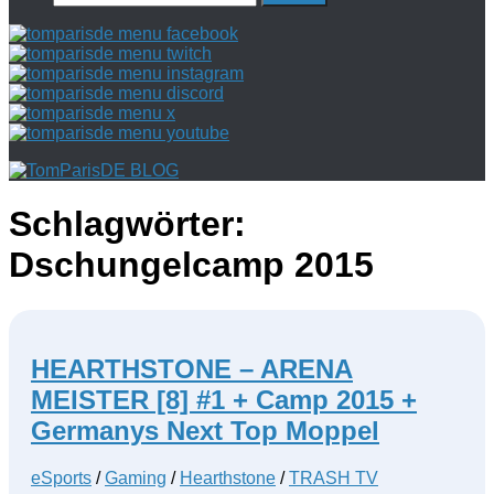
nach:
Schlagwörter:
Dschungelcamp 2015
HEARTHSTONE – ARENA
MEISTER [8] #1 + Camp 2015 +
Germanys Next Top Moppel
eSports
/
Gaming
/
Hearthstone
/
TRASH TV