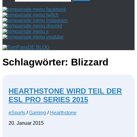
nach:
Schlagwörter:
Blizzard
HEARTHSTONE WIRD TEIL DER
ESL PRO SERIES 2015
eSports
/
Gaming
/
Hearthstone
20. Januar 2015