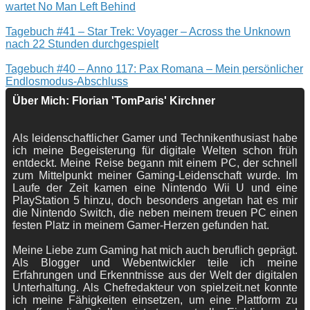
wartet No Man Left Behind
Tagebuch #41 – Star Trek: Voyager – Across the Unknown
nach 22 Stunden durchgespielt
Tagebuch #40 – Anno 117: Pax Romana – Mein persönlicher
Endlosmodus-Abschluss
Über Mich: Florian 'TomParis' Kirchner
Als leidenschaftlicher Gamer und Technikenthusiast habe
ich meine Begeisterung für digitale Welten schon früh
entdeckt. Meine Reise begann mit einem PC, der schnell
zum Mittelpunkt meiner Gaming-Leidenschaft wurde. Im
Laufe der Zeit kamen eine Nintendo Wii U und eine
PlayStation 5 hinzu, doch besonders angetan hat es mir
die Nintendo Switch, die neben meinem treuen PC einen
festen Platz in meinem Gamer-Herzen gefunden hat.
Meine Liebe zum Gaming hat mich auch beruflich geprägt.
Als Blogger und Webentwickler teile ich meine
Erfahrungen und Erkenntnisse aus der Welt der digitalen
Unterhaltung. Als Chefredakteur von spielzeit.net konnte
ich meine Fähigkeiten einsetzen, um eine Plattform zu