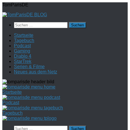
Zum
TomParisDE
Inhalt
springen
Suchen
nach:
Startseite
Tagebuch
Podcast
Gaming
Diablo 4
StarTrek
Serien & Filme
Neues aus dem Netz
Startseite
Podcast
Tagebuch
Suchen