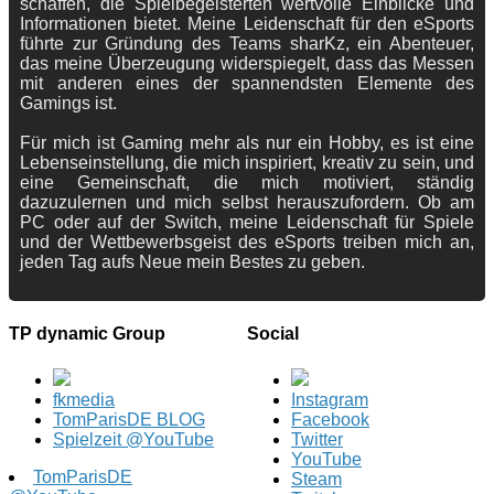
schaffen, die Spielbegeisterten wertvolle Einblicke und
Informationen bietet. Meine Leidenschaft für den eSports
führte zur Gründung des Teams sharKz, ein Abenteuer,
das meine Überzeugung widerspiegelt, dass das Messen
mit anderen eines der spannendsten Elemente des
Gamings ist.
Für mich ist Gaming mehr als nur ein Hobby, es ist eine
Lebenseinstellung, die mich inspiriert, kreativ zu sein, und
eine Gemeinschaft, die mich motiviert, ständig
dazuzulernen und mich selbst herauszufordern. Ob am
PC oder auf der Switch, meine Leidenschaft für Spiele
und der Wettbewerbsgeist des eSports treiben mich an,
jeden Tag aufs Neue mein Bestes zu geben.
TP dynamic Group
Social
fkmedia
Instagram
TomParisDE BLOG
Facebook
Spielzeit @YouTube
Twitter
YouTube
TomParisDE
Steam