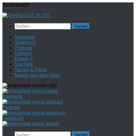
Zum
TomParisDE
Inhalt
springen
Suchen
nach:
Startseite
Tagebuch
Podcast
Gaming
Diablo 4
StarTrek
Serien & Filme
Neues aus dem Netz
Startseite
Podcast
Tagebuch
Suchen