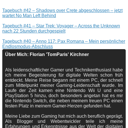
Tagebuch #42 – Shadows over Crete abgeschlossen – jetzt
wartet No Man Left Behind
Tagebuch #41 – Star Trek: Voyager – Across the Unknown
nach 22 Stunden durchgespielt
Tagebuch #40 – Anno 117: Pax Romana – Mein persönlicher
Endlosmodus-Abschluss
Über Mich: Florian 'TomParis' Kirchner
Als leidenschaftlicher Gamer und Technikenthusiast habe
ich meine Begeisterung für digitale Welten schon früh
entdeckt. Meine Reise begann mit einem PC, der schnell
zum Mittelpunkt meiner Gaming-Leidenschaft wurde. Im
Laufe der Zeit kamen eine Nintendo Wii U und eine
PlayStation 5 hinzu, doch besonders angetan hat es mir
die Nintendo Switch, die neben meinem treuen PC einen
festen Platz in meinem Gamer-Herzen gefunden hat.
Meine Liebe zum Gaming hat mich auch beruflich geprägt.
Als Blogger und Webentwickler teile ich meine
Erfahrungen und Erkenntnisse aus der Welt der digitalen