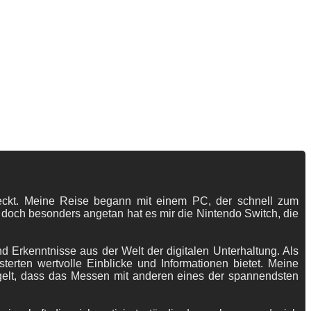
tdeckt. Meine Reise begann mit einem PC, der schnell zum
 doch besonders angetan hat es mir die Nintendo Switch, die
 Erkenntnisse aus der Welt der digitalen Unterhaltung. Als
terten wertvolle Einblicke und Informationen bietet. Meine
gelt, dass das Messen mit anderen eines der spannendsten