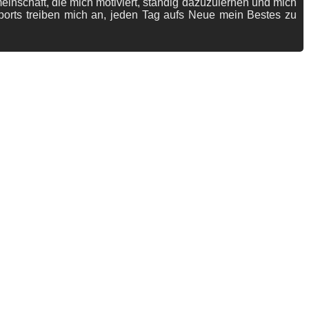
meinschaft, die mich motiviert, ständig dazuzulernen und mich
ports treiben mich an, jeden Tag aufs Neue mein Bestes zu