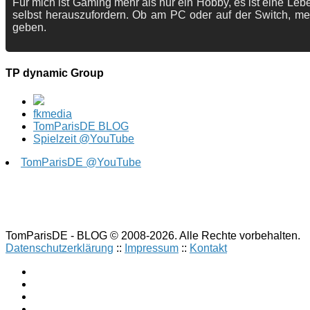
Für mich ist Gaming mehr als nur ein Hobby, es ist eine Lebe
selbst herauszufordern. Ob am PC oder auf der Switch, me
geben.
TP dynamic Group
fkmedia
TomParisDE BLOG
Spielzeit @YouTube
TomParisDE @YouTube
TomParisDE - BLOG © 2008-2026. Alle Rechte vorbehalten.
Datenschutzerklärung
::
Impressum
::
Kontakt