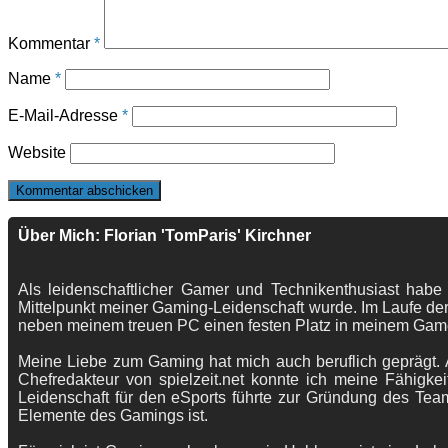
Kommentar
*
Name
*
E-Mail-Adresse
*
Website
Über Mich: Florian 'TomParis' Kirchner
Als leidenschaftlicher Gamer und Technikenthusiast habe
Mittelpunkt meiner Gaming-Leidenschaft wurde. Im Laufe der
neben meinem treuen PC einen festen Platz in meinem Gam
Meine Liebe zum Gaming hat mich auch beruflich geprägt. A
Chefredakteur von spielzeit.net konnte ich meine Fähigkei
Leidenschaft für den eSports führte zur Gründung des Te
Elemente des Gamings ist.