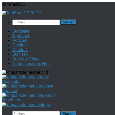
Zum
TomParisDE
Inhalt
springen
Suchen
nach:
Startseite
Tagebuch
Podcast
Gaming
Diablo 4
StarTrek
Serien & Filme
Neues aus dem Netz
Startseite
Podcast
Tagebuch
Suchen