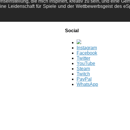
nseinstellung, die mich inspiriert, kreativ zu sein, und eine Ge
ine Leidenschaft für Spiele und der Wettbewerbsgeist des eS
Social
Instagram
Facebook
Twitter
YouTube
Steam
Twitch
PayPal
WhatsApp