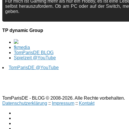
Für mich ist Gaming mehr als nur ein Hobby, es ist eine Lebe
selbst herauszufordern. Ob am PC oder auf der Switch, me
geben.
TP dynamic Group
fkmedia
TomParisDE BLOG
Spielzeit @YouTube
TomParisDE @YouTube
TomParisDE - BLOG © 2008-2026. Alle Rechte vorbehalten.
Datenschutzerklärung
::
Impressum
::
Kontakt