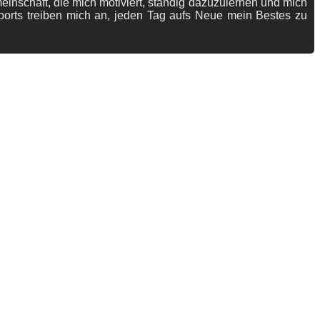
meinschaft, die mich motiviert, ständig dazuzulernen und mich
ports treiben mich an, jeden Tag aufs Neue mein Bestes zu