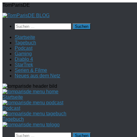
Zum
TomParisDE
Inhalt
springen
Suchen
nach:
Startseite
Tagebuch
Podcast
Gaming
Diablo 4
StarTrek
Serien & Filme
Neues aus dem Netz
Startseite
Podcast
Tagebuch
Suchen