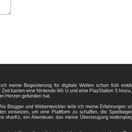
 ich meine Begeisterung für digitale Welten schon früh en
 Zeit kamen eine Nintendo Wii U und eine PlayStation 5 hinzu,
er-Herzen gefunden hat.
ls Blogger und Webentwickler teile ich meine Erfahrungen und
ten einsetzen, um eine Plattform zu schaffen, die Spielbegeis
ams sharKz, ein Abenteuer, das meine Überzeugung widerspie