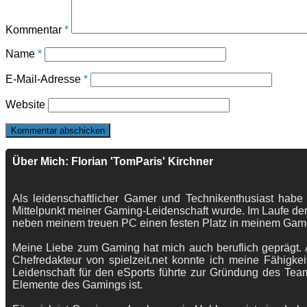
Kommentar
*
Name
*
E-Mail-Adresse
*
Website
Über Mich: Florian 'TomParis' Kirchner
Als leidenschaftlicher Gamer und Technikenthusiast habe
Mittelpunkt meiner Gaming-Leidenschaft wurde. Im Laufe der
neben meinem treuen PC einen festen Platz in meinem Gam
Meine Liebe zum Gaming hat mich auch beruflich geprägt. A
Chefredakteur von spielzeit.net konnte ich meine Fähigkei
Leidenschaft für den eSports führte zur Gründung des Te
Elemente des Gamings ist.