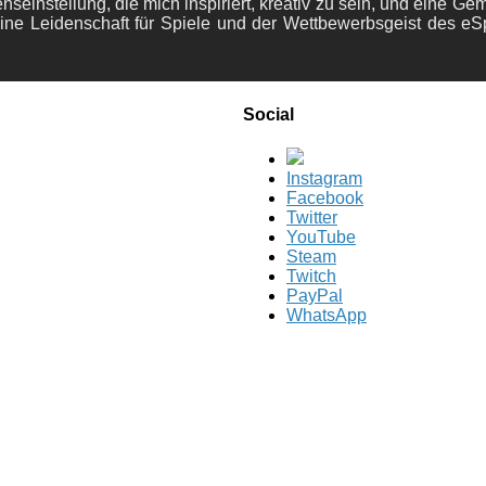
nseinstellung, die mich inspiriert, kreativ zu sein, und eine Ge
ine Leidenschaft für Spiele und der Wettbewerbsgeist des eS
Social
Instagram
Facebook
Twitter
YouTube
Steam
Twitch
PayPal
WhatsApp