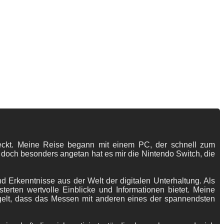
tdeckt. Meine Reise begann mit einem PC, der schnell zum
 doch besonders angetan hat es mir die Nintendo Switch, die
 Erkenntnisse aus der Welt der digitalen Unterhaltung. Als
terten wertvolle Einblicke und Informationen bietet. Meine
gelt, dass das Messen mit anderen eines der spannendsten