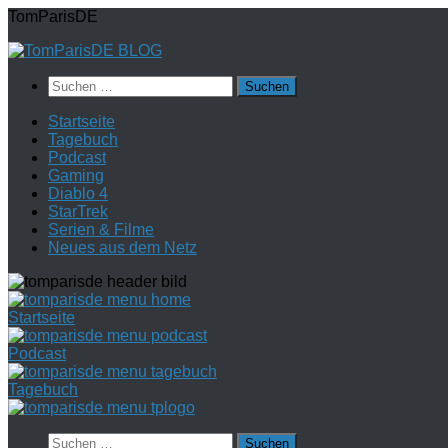
Zum
TomParisDE
Inhalt
springen
Suchen
nach:
Startseite
Tagebuch
Podcast
Gaming
Diablo 4
StarTrek
Serien & Filme
Neues aus dem Netz
Startseite
Podcast
Tagebuch
Suchen