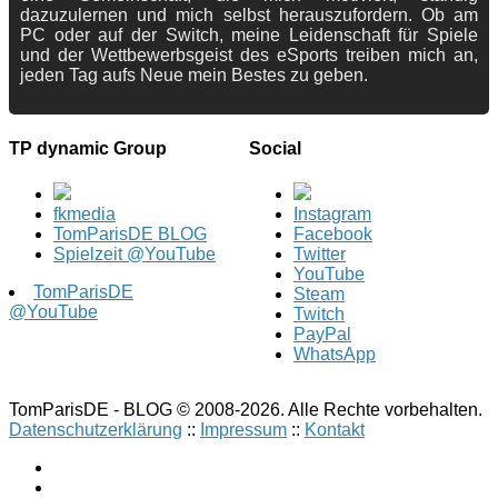
dazuzulernen und mich selbst herauszufordern. Ob am
PC oder auf der Switch, meine Leidenschaft für Spiele
und der Wettbewerbsgeist des eSports treiben mich an,
jeden Tag aufs Neue mein Bestes zu geben.
TP dynamic Group
Social
fkmedia
Instagram
TomParisDE BLOG
Facebook
Spielzeit @YouTube
Twitter
YouTube
TomParisDE
Steam
@YouTube
Twitch
PayPal
WhatsApp
TomParisDE - BLOG © 2008-2026. Alle Rechte vorbehalten.
Datenschutzerklärung
::
Impressum
::
Kontakt