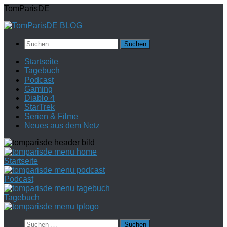
Zum
TomParisDE
Inhalt
springen
Suchen
nach:
Startseite
Tagebuch
Podcast
Gaming
Diablo 4
StarTrek
Serien & Filme
Neues aus dem Netz
Startseite
Podcast
Tagebuch
Suchen