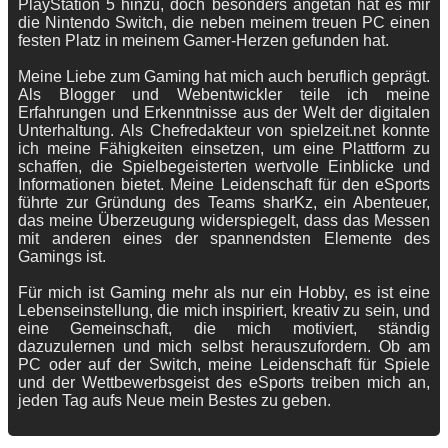
PlayStation 5 hinzu, doch besonders angetan hat es mir
die Nintendo Switch, die neben meinem treuen PC einen
festen Platz in meinem Gamer-Herzen gefunden hat.
Meine Liebe zum Gaming hat mich auch beruflich geprägt.
Als Blogger und Webentwickler teile ich meine
Erfahrungen und Erkenntnisse aus der Welt der digitalen
Unterhaltung. Als Chefredakteur von spielzeit.net konnte
ich meine Fähigkeiten einsetzen, um eine Plattform zu
schaffen, die Spielbegeisterten wertvolle Einblicke und
Informationen bietet. Meine Leidenschaft für den eSports
führte zur Gründung des Teams sharKz, ein Abenteuer,
das meine Überzeugung widerspiegelt, dass das Messen
mit anderen eines der spannendsten Elemente des
Gamings ist.
Für mich ist Gaming mehr als nur ein Hobby, es ist eine
Lebenseinstellung, die mich inspiriert, kreativ zu sein, und
eine Gemeinschaft, die mich motiviert, ständig
dazuzulernen und mich selbst herauszufordern. Ob am
PC oder auf der Switch, meine Leidenschaft für Spiele
und der Wettbewerbsgeist des eSports treiben mich an,
jeden Tag aufs Neue mein Bestes zu geben.