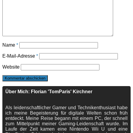
Name
*
E-Mail-Adresse
*
Website
Über Mich: Florian 'TomParis' Kirchner
Als leidenschaftlicher Gamer und Technikenthusiast habe
ich meine Begeisterung für digitale Welten schon früh
entdeckt. Meine Reise begann mit einem PC, der schnell
zum Mittelpunkt meiner Gaming-Leidenschaft wurde. Im
Laufe der Zeit kamen eine Nintendo Wii U und eine