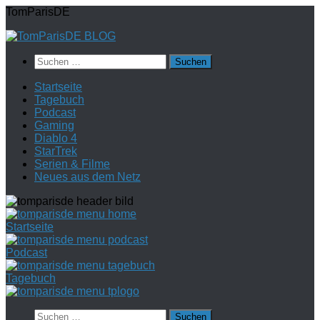
Zum
TomParisDE
Inhalt
springen
Suchen
nach:
Startseite
Tagebuch
Podcast
Gaming
Diablo 4
StarTrek
Serien & Filme
Neues aus dem Netz
Startseite
Podcast
Tagebuch
Suchen