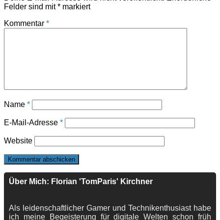
Felder sind mit
*
markiert
Kommentar
*
Name
*
E-Mail-Adresse
*
Website
Über Mich: Florian 'TomParis' Kirchner
Als leidenschaftlicher Gamer und Technikenthusiast habe
ich meine Begeisterung für digitale Welten schon früh