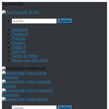
Zum
TomParisDE
Inhalt
springen
Suchen
nach:
Startseite
Tagebuch
Podcast
Gaming
Diablo 4
StarTrek
Serien & Filme
Neues aus dem Netz
Startseite
Podcast
Tagebuch
Suchen