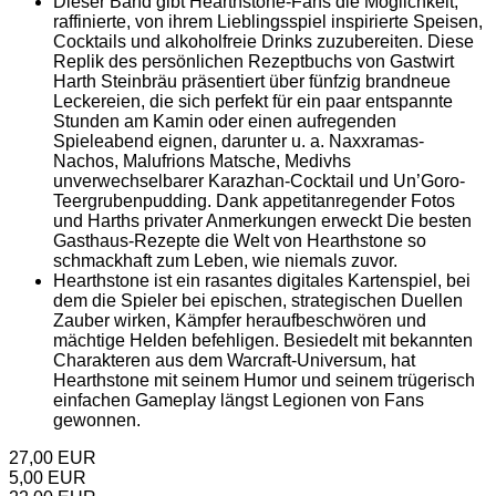
Dieser Band gibt Hearthstone-Fans die Möglichkeit,
raffinierte, von ihrem Lieblingsspiel inspirierte Speisen,
Cocktails und alkoholfreie Drinks zuzubereiten. Diese
Replik des persönlichen Rezeptbuchs von Gastwirt
Harth Steinbräu präsentiert über fünfzig brandneue
Leckereien, die sich perfekt für ein paar entspannte
Stunden am Kamin oder einen aufregenden
Spieleabend eignen, darunter u. a. Naxxramas-
Nachos, Malufrions Matsche, Medivhs
unverwechselbarer Karazhan-Cocktail und Un’Goro-
Teergrubenpudding. Dank appetitanregender Fotos
und Harths privater Anmerkungen erweckt Die besten
Gasthaus-Rezepte die Welt von Hearthstone so
schmackhaft zum Leben, wie niemals zuvor.
Hearthstone ist ein rasantes digitales Kartenspiel, bei
dem die Spieler bei epischen, strategischen Duellen
Zauber wirken, Kämpfer heraufbeschwören und
mächtige Helden befehligen. Besiedelt mit bekannten
Charakteren aus dem Warcraft-Universum, hat
Hearthstone mit seinem Humor und seinem trügerisch
einfachen Gameplay längst Legionen von Fans
gewonnen.
27,00 EUR
5,00 EUR