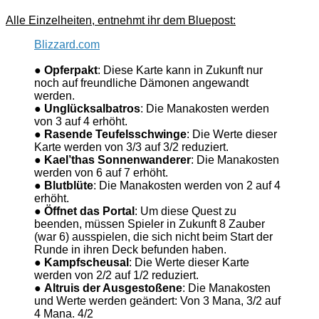
Alle Einzelheiten, entnehmt ihr dem Bluepost:
Blizzard.com
●
Opferpakt
: Diese Karte kann in Zukunft nur
noch auf freundliche Dämonen angewandt
werden.
●
Unglücksalbatros
: Die Manakosten werden
von 3 auf 4 erhöht.
●
Rasende Teufelsschwinge
: Die Werte dieser
Karte werden von 3/3 auf 3/2 reduziert.
●
Kael’thas Sonnenwanderer
: Die Manakosten
werden von 6 auf 7 erhöht.
●
Blutblüte
: Die Manakosten werden von 2 auf 4
erhöht.
●
Öffnet das Portal
: Um diese Quest zu
beenden, müssen Spieler in Zukunft 8 Zauber
(war 6) ausspielen, die sich nicht beim Start der
Runde in ihren Deck befunden haben.
●
Kampfscheusal
: Die Werte dieser Karte
werden von 2/2 auf 1/2 reduziert.
●
Altruis der Ausgestoßene
: Die Manakosten
und Werte werden geändert: Von 3 Mana, 3/2 auf
4 Mana. 4/2