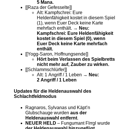
5 Mana.
[[Raza der Gefesselte]]
Alt: Kampfschrei: Eure
Heldenfähigkeit kostet in diesem Spiel
(1), wenn Euer Deck keine Karte
mehrfach enthält.
→ Neu:
Kampfschrei: Eure Heldenfähigkeit
kostet in diesem Spiel (0), wenn
Euer Deck keine Karte mehrfach
enthält.
[[Yogg-Saron, Hoffnungsende]]
Hört beim Verlassen des Spielbretts
nicht mehr auf, Zauber zu wirken.
[[Schlammschlürfer]]
Alt: 1 Angriff / 1 Leben
→ Neu:
2 Angriff / 1 Leben
Updates für die Heldenauswahl des
Schlachtfeldmodus
Ragnaros, Sylvanas und Käpt’n
Glubschauge wurden
aus der
Heldenauswahl entfernt
.
NEUER HELD
– Fungumant Flrrgl wurde
der Heldenauswahl hinzugefügt
.