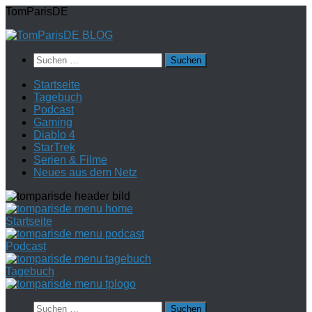
Zum
TomParisDE
Inhalt
springen
Suchen
nach:
Startseite
Tagebuch
Podcast
Gaming
Diablo 4
StarTrek
Serien & Filme
Neues aus dem Netz
Startseite
Podcast
Tagebuch
Suchen