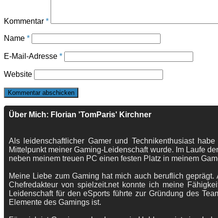
Kommentar
*
Name
*
E-Mail-Adresse
*
Website
Über Mich: Florian 'TomParis' Kirchner
Als leidenschaftlicher Gamer und Technikenthusiast habe
Mittelpunkt meiner Gaming-Leidenschaft wurde. Im Laufe der
neben meinem treuen PC einen festen Platz in meinem Gam
Meine Liebe zum Gaming hat mich auch beruflich geprägt. A
Chefredakteur von spielzeit.net konnte ich meine Fähigkei
Leidenschaft für den eSports führte zur Gründung des Te
Elemente des Gamings ist.