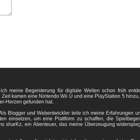
 ich meine Begeisterung für digitale Welten schon früh en
 Zeit kamen eine Nintendo Wii U und eine PlayStation 5 hinzu,
er-Herzen gefunden hat.
ls Blogger und Webentwickler teile ich meine Erfahrungen und
ten einsetzen, um eine Plattform zu schaffen, die Spielbegeis
ams sharKz, ein Abenteuer, das meine Überzeugung widerspie