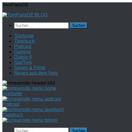
Zum
TomParisDE
Inhalt
springen
Suchen
nach:
Startseite
Tagebuch
Podcast
Gaming
Diablo 4
StarTrek
Serien & Filme
Neues aus dem Netz
Startseite
Podcast
Tagebuch
Suchen