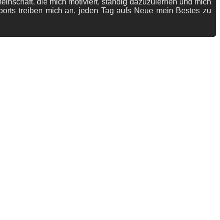
meinschaft, die mich motiviert, ständig dazuzulernen und mich
ports treiben mich an, jeden Tag aufs Neue mein Bestes zu