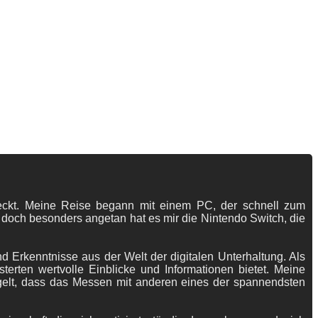
tdeckt. Meine Reise begann mit einem PC, der schnell zum
 doch besonders angetan hat es mir die Nintendo Switch, die
 Erkenntnisse aus der Welt der digitalen Unterhaltung. Als
terten wertvolle Einblicke und Informationen bietet. Meine
gelt, dass das Messen mit anderen eines der spannendsten