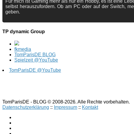
Für mich ist Gaming mehr als nur ein Hobby, es ist eine Lebe
selbst herauszufordern. Ob am PC oder auf der Switch, me
geben.
TP dynamic Group
fkmedia
TomParisDE BLOG
Spielzeit @YouTube
TomParisDE @YouTube
TomParisDE - BLOG © 2008-2026. Alle Rechte vorbehalten.
Datenschutzerklärung
::
Impressum
::
Kontakt