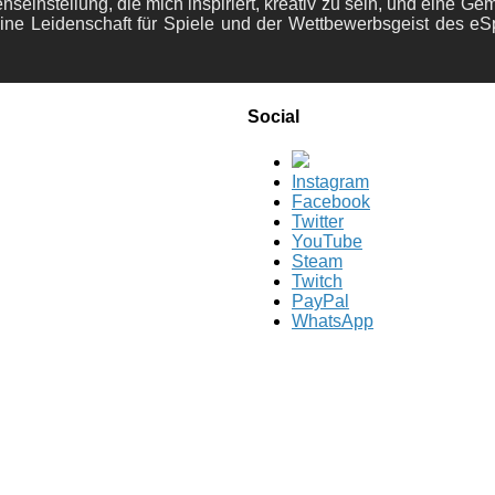
nseinstellung, die mich inspiriert, kreativ zu sein, und eine Ge
ine Leidenschaft für Spiele und der Wettbewerbsgeist des eS
Social
Instagram
Facebook
Twitter
YouTube
Steam
Twitch
PayPal
WhatsApp