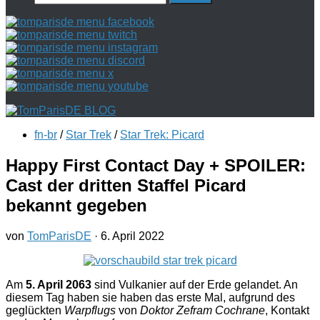
nach:
fn-br
/
Star Trek
/
Star Trek: Picard
Happy First Contact Day + SPOILER:
Cast der dritten Staffel Picard
bekannt gegeben
von
TomParisDE
·
6. April 2022
Am
5. April 2063
sind Vulkanier auf der Erde gelandet. An
diesem Tag haben sie haben das erste Mal, aufgrund des
geglückten
Warpflugs
von
Doktor Zefram Cochrane
, Kontakt