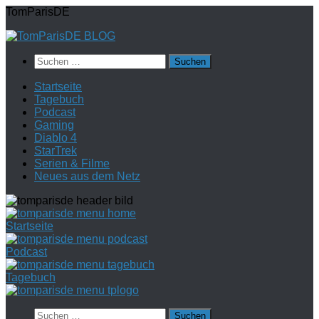
Zum
TomParisDE
Inhalt
springen
Suchen
nach:
Startseite
Tagebuch
Podcast
Gaming
Diablo 4
StarTrek
Serien & Filme
Neues aus dem Netz
Startseite
Podcast
Tagebuch
Suchen