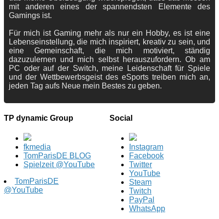
mit anderen eines der spannendsten Elemente des
Gamings ist.
Für mich ist Gaming mehr als nur ein Hobby, es ist eine
Lebenseinstellung, die mich inspiriert, kreativ zu sein, und
eine Gemeinschaft, die mich motiviert, ständig
dazuzulernen und mich selbst herauszufordern. Ob am
PC oder auf der Switch, meine Leidenschaft für Spiele
und der Wettbewerbsgeist des eSports treiben mich an,
jeden Tag aufs Neue mein Bestes zu geben.
TP dynamic Group
Social
fkmedia
Instagram
TomParisDE BLOG
Facebook
Spielzeit @YouTube
Twitter
YouTube
TomParisDE
Steam
@YouTube
Twitch
PayPal
WhatsApp