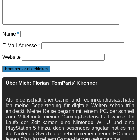
Name
*
E-Mail-Adresse
*
Website
Über Mich: Florian 'TomParis' Kirchner
Als leidenschaftlicher Gamer und Technikenthusiast habe
ich meine Begeisterung für digitale Welten schon früh
entdeckt. Meine Reise begann mit einem PC, der schnell
zum Mittelpunkt meiner Gaming-Leidenschaft wurde. Im
Laufe der Zeit kamen eine Nintendo Wii U und eine
PlayStation 5 hinzu, doch besonders angetan hat es mir
die Nintendo Switch, die neben meinem treuen PC einen
festen Platz in meinem Gamer-Herzen gefunden hat.