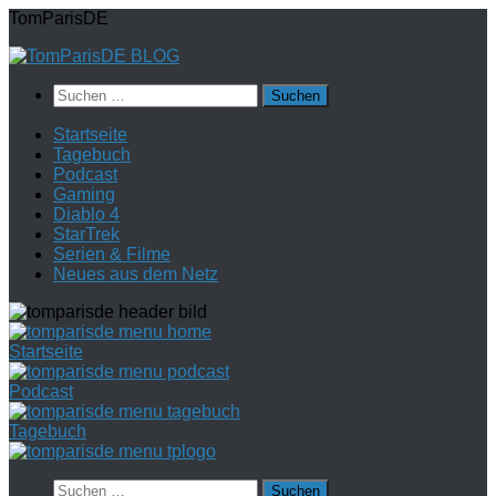
Zum
TomParisDE
Inhalt
springen
Suchen
nach:
Startseite
Tagebuch
Podcast
Gaming
Diablo 4
StarTrek
Serien & Filme
Neues aus dem Netz
Startseite
Podcast
Tagebuch
Suchen