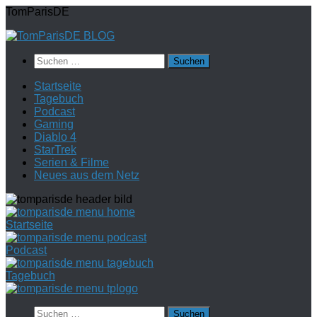
Zum
TomParisDE
Inhalt
springen
Suchen
nach:
Startseite
Tagebuch
Podcast
Gaming
Diablo 4
StarTrek
Serien & Filme
Neues aus dem Netz
Startseite
Podcast
Tagebuch
Suchen