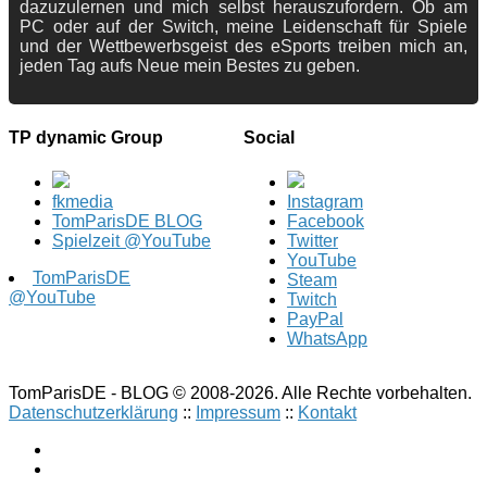
dazuzulernen und mich selbst herauszufordern. Ob am
PC oder auf der Switch, meine Leidenschaft für Spiele
und der Wettbewerbsgeist des eSports treiben mich an,
jeden Tag aufs Neue mein Bestes zu geben.
TP dynamic Group
Social
fkmedia
Instagram
TomParisDE BLOG
Facebook
Spielzeit @YouTube
Twitter
YouTube
TomParisDE
Steam
@YouTube
Twitch
PayPal
WhatsApp
TomParisDE - BLOG © 2008-2026. Alle Rechte vorbehalten.
Datenschutzerklärung
::
Impressum
::
Kontakt