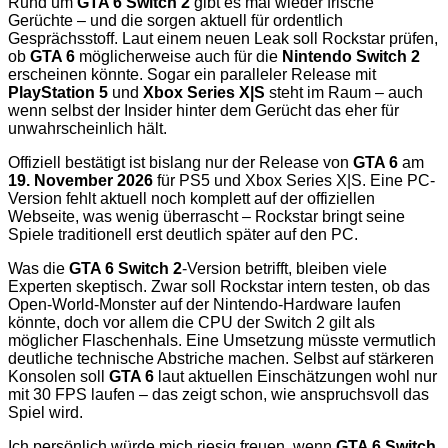
Rund um
GTA 6 Switch 2
gibt es mal wieder frische
Gerüchte – und die sorgen aktuell für ordentlich
Gesprächsstoff. Laut einem neuen Leak soll Rockstar prüfen,
ob
GTA 6
möglicherweise auch für die
Nintendo Switch 2
erscheinen könnte. Sogar ein paralleler Release mit
PlayStation 5
und
Xbox Series X|S
steht im Raum – auch
wenn selbst der Insider hinter dem Gerücht das eher für
unwahrscheinlich hält.
Offiziell bestätigt ist bislang nur der Release von
GTA 6
am
19. November 2026
für PS5 und Xbox Series X|S. Eine PC-
Version fehlt aktuell noch komplett auf der offiziellen
Webseite, was wenig überrascht – Rockstar bringt seine
Spiele traditionell erst deutlich später auf den PC.
Was die
GTA 6 Switch 2
-Version betrifft, bleiben viele
Experten skeptisch. Zwar soll Rockstar intern testen, ob das
Open-World-Monster auf der Nintendo-Hardware laufen
könnte, doch vor allem die CPU der Switch 2 gilt als
möglicher Flaschenhals. Eine Umsetzung müsste vermutlich
deutliche technische Abstriche machen. Selbst auf stärkeren
Konsolen soll
GTA 6
laut aktuellen Einschätzungen wohl nur
mit 30 FPS laufen – das zeigt schon, wie anspruchsvoll das
Spiel wird.
Ich persönlich würde mich riesig freuen, wenn
GTA 6 Switch