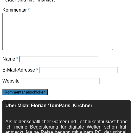
Kommentar
*
Name
*
E-Mail-Adresse
*
Website
Über Mich: Florian 'TomParis' Kirchner
Als leidenschaftlicher Gamer und Technikenthusiast habe
ich meine Begeisterung für digitale Welten schon früh
entdeckt. Meine Reise begann mit einem PC, der schnell