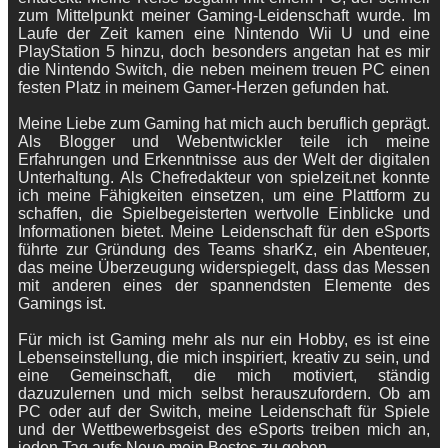
zum Mittelpunkt meiner Gaming-Leidenschaft wurde. Im
Laufe der Zeit kamen eine Nintendo Wii U und eine
PlayStation 5 hinzu, doch besonders angetan hat es mir
die Nintendo Switch, die neben meinem treuen PC einen
festen Platz in meinem Gamer-Herzen gefunden hat.
Meine Liebe zum Gaming hat mich auch beruflich geprägt.
Als Blogger und Webentwickler teile ich meine
Erfahrungen und Erkenntnisse aus der Welt der digitalen
Unterhaltung. Als Chefredakteur von spielzeit.net konnte
ich meine Fähigkeiten einsetzen, um eine Plattform zu
schaffen, die Spielbegeisterten wertvolle Einblicke und
Informationen bietet. Meine Leidenschaft für den eSports
führte zur Gründung des Teams sharKz, ein Abenteuer,
das meine Überzeugung widerspiegelt, dass das Messen
mit anderen eines der spannendsten Elemente des
Gamings ist.
Für mich ist Gaming mehr als nur ein Hobby, es ist eine
Lebenseinstellung, die mich inspiriert, kreativ zu sein, und
eine Gemeinschaft, die mich motiviert, ständig
dazuzulernen und mich selbst herauszufordern. Ob am
PC oder auf der Switch, meine Leidenschaft für Spiele
und der Wettbewerbsgeist des eSports treiben mich an,
jeden Tag aufs Neue mein Bestes zu geben.