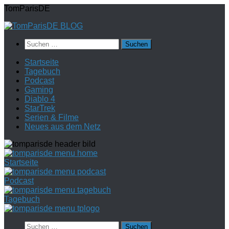
Zum
TomParisDE
Inhalt
springen
Suchen
nach:
Startseite
Tagebuch
Podcast
Gaming
Diablo 4
StarTrek
Serien & Filme
Neues aus dem Netz
Startseite
Podcast
Tagebuch
Suchen