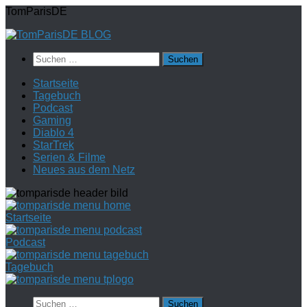
Zum
TomParisDE
Inhalt
springen
Suchen
nach:
Startseite
Tagebuch
Podcast
Gaming
Diablo 4
StarTrek
Serien & Filme
Neues aus dem Netz
Startseite
Podcast
Tagebuch
Suchen