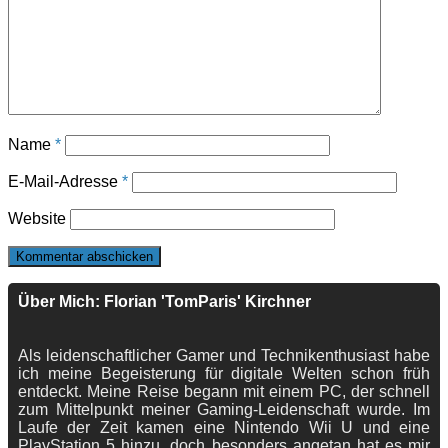
Name
*
E-Mail-Adresse
*
Website
Über Mich: Florian 'TomParis' Kirchner
Als leidenschaftlicher Gamer und Technikenthusiast habe
ich meine Begeisterung für digitale Welten schon früh
entdeckt. Meine Reise begann mit einem PC, der schnell
zum Mittelpunkt meiner Gaming-Leidenschaft wurde. Im
Laufe der Zeit kamen eine Nintendo Wii U und eine
PlayStation 5 hinzu, doch besonders angetan hat es mir