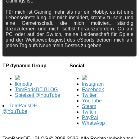
Gamings ist.
Für mich ist Gaming mehr als nur ein Hobby, es ist eine
Lebenseinstellung, die mich inspiriert, kreativ zu sein, und
eine Gemeinschaft, die mich motiviert, ständig
dazuzulernen und mich selbst herauszufordern. Ob am
PC oder auf der Switch, meine Leidenschaft für Spiele
und der Wettbewerbsgeist des eSports treiben mich an,
jeden Tag aufs Neue mein Bestes zu geben.
TP dynamic Group
Social
fkmedia
Instagram
TomParisDE BLOG
Facebook
Spielzeit @YouTube
Twitter
YouTube
TomParisDE
Steam
@YouTube
Twitch
PayPal
WhatsApp
TomParisDE - BLOG © 2008-2026. Alle Rechte vorbehalten.