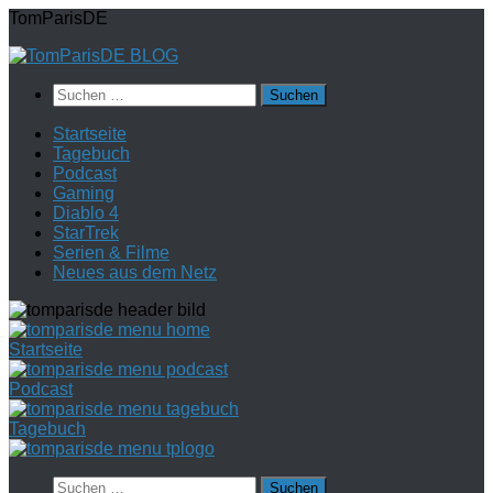
Zum
TomParisDE
Inhalt
springen
Suchen
nach:
Startseite
Tagebuch
Podcast
Gaming
Diablo 4
StarTrek
Serien & Filme
Neues aus dem Netz
Startseite
Podcast
Tagebuch
Suchen