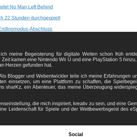
rtet No Man Left Behind
h 22 Stunden durchgespielt
 Endlosmodus-Abschluss
 ich meine Begeisterung für digitale Welten schon früh en
 Zeit kamen eine Nintendo Wii U und eine PlayStation 5 hinzu,
er-Herzen gefunden hat.
ls Blogger und Webentwickler teile ich meine Erfahrungen und
ten einsetzen, um eine Plattform zu schaffen, die Spielbegeis
ams sharKz, ein Abenteuer, das meine Überzeugung widerspie
nseinstellung, die mich inspiriert, kreativ zu sein, und eine Ge
ine Leidenschaft für Spiele und der Wettbewerbsgeist des eS
Social