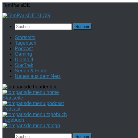
Zum
TomParisDE
Inhalt
springen
Suchen
nach:
Startseite
Tagebuch
Podcast
Gaming
Diablo 4
StarTrek
Serien & Filme
Neues aus dem Netz
Startseite
Podcast
Tagebuch
Suchen