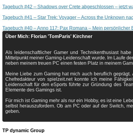
Tagebuch #42 – Shadows over Crete abgeschlossen – jetzt wa
Tagebuch #41 – Star Trek: Voyager – Across the Unknown nac
Tagebuch #40 – Anno 117: Pax Romana – Mein persönlicher
Über Mich: Florian 'TomParis' Kirchner
Als leidenschaftlicher Gamer und Technikenthusiast habe
Mittelpunkt meiner Gaming-Leidenschaft wurde. Im Laufe der
neben meinem treuen PC einen festen Platz in meinem Gam
Meine Liebe zum Gaming hat mich auch beruflich geprägt. A
Chefredakteur von spielzeit.net konnte ich meine Fähigkei
Leidenschaft für den eSports führte zur Gründung des Te
Elemente des Gamings ist.
Für mich ist Gaming mehr als nur ein Hobby, es ist eine Lebe
selbst herauszufordern. Ob am PC oder auf der Switch, me
geben.
TP dynamic Group