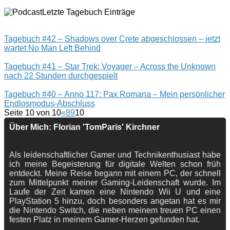
Letzte Tagebuch Einträge
Tagebuch #42 – Shadows over Crete abgeschlossen – jetzt
wartet No Man Left Behind
Tagebuch #41 – Star Trek: Voyager – Across the Unknown
nach 22 Stunden durchgespielt
Tagebuch #40 – Anno 117: Pax Romana – Mein persönlicher
Endlosmodus-Abschluss
Seite 10 von 10
«
8
9
10
Über Mich: Florian 'TomParis' Kirchner
Als leidenschaftlicher Gamer und Technikenthusiast habe
ich meine Begeisterung für digitale Welten schon früh
entdeckt. Meine Reise begann mit einem PC, der schnell
zum Mittelpunkt meiner Gaming-Leidenschaft wurde. Im
Laufe der Zeit kamen eine Nintendo Wii U und eine
PlayStation 5 hinzu, doch besonders angetan hat es mir
die Nintendo Switch, die neben meinem treuen PC einen
festen Platz in meinem Gamer-Herzen gefunden hat.