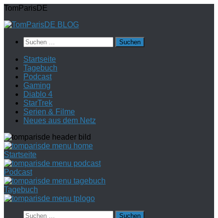
Zum
TomParisDE
Inhalt
springen
Suchen
nach:
Startseite
Tagebuch
Podcast
Gaming
Diablo 4
StarTrek
Serien & Filme
Neues aus dem Netz
Startseite
Podcast
Tagebuch
Suchen