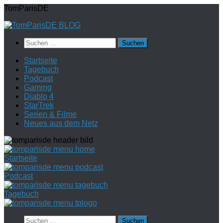
Zum
TomParisDE
Inhalt
springen
Suchen
nach:
Startseite
Tagebuch
Podcast
Gaming
Diablo 4
StarTrek
Serien & Filme
Neues aus dem Netz
Startseite
Podcast
Tagebuch
Suchen