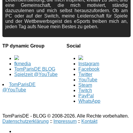
eine Gemeinschaft, die mich motiviert, ständig
dazuzulernen und mich selbst herauszufordern. Ob am
PC oder auf der Switch, meine Leidenschaft für Spiele
und der Wettbewerbsgeist des eSports treiben mich an,
jeden Tag aufs Neue mein Bestes zu geben.
TP dynamic Group
Social
fkmedia
Instagram
TomParisDE BLOG
Facebook
Spielzeit @YouTube
Twitter
YouTube
TomParisDE
Steam
@YouTube
Twitch
PayPal
WhatsApp
TomParisDE - BLOG © 2008-2026. Alle Rechte vorbehalten.
Datenschutzerklärung
::
Impressum
::
Kontakt