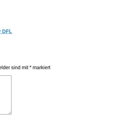
r DFL
elder sind mit
*
markiert