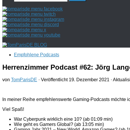
nach:
Empfohlene Podcasts
Herrenzimmer Podcast #62: Jörg Lang
von
TomParisDE
· Veröffentlicht
19. Dezember 2021
· Aktualis
In meiner Reihe empfehlenswerte Gaming-Podcasts möchte ic
Viel Spaß!
War Cyberpunk wirklich eine 10? (ab 01:09 min)
Wie geht es Gamers Global? (ab 13:05 min)
Gaming Jahr 2021 – New World, Amazon Games? (ab 19