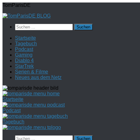
Zum
TomParisDE
Inhalt
springen
Suchen
nach:
Startseite
Tagebuch
Podcast
Gaming
Diablo 4
StarTrek
Serien & Filme
Neues aus dem Netz
Startseite
Podcast
Tagebuch
Suchen